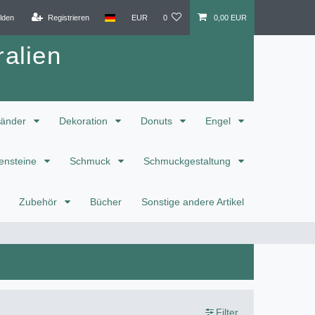
lden
Registrieren
EUR
0
0,00 EUR
alien
änder
Dekoration
Donuts
Engel
ensteine
Schmuck
Schmuckgestaltung
Zubehör
Bücher
Sonstige andere Artikel
Filter