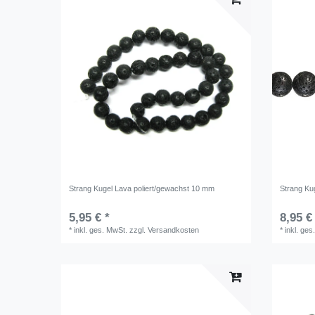
Strang Kugel Lava poliert/gewachst 10 mm
Strang Ku
5,95 € *
8,95 €
*
inkl. ges. MwSt.
zzgl.
Versandkosten
*
inkl. ges