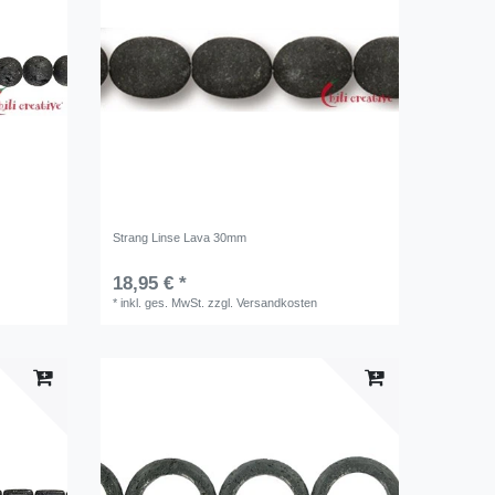
Strang Linse Lava 30mm
18,95 € *
*
inkl. ges. MwSt.
zzgl.
Versandkosten