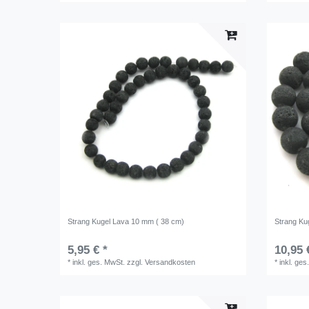
Strang Kugel Lava 10 mm ( 38 cm)
Strang Ku
5,95 € *
10,95 
*
inkl. ges. MwSt.
zzgl.
Versandkosten
*
inkl. ges