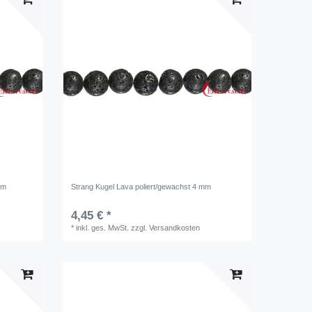
mm
Strang Kugel Lava poliert/gewachst 4 mm
4,45 € *
*
inkl. ges. MwSt.
zzgl.
Versandkosten