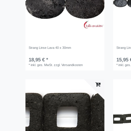
Strang Linse Lava 40 x 30mm
Strang Li
18,95 € *
15,95 
*
inkl. ges. MwSt.
zzgl.
Versandkosten
*
inkl. ges