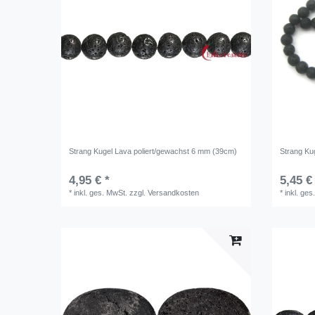
Strang Kugel Lava poliert/gewachst 6 mm (39cm)
Strang Ku
4,95 € *
5,45 €
*
inkl. ges. MwSt.
zzgl.
Versandkosten
*
inkl. ges