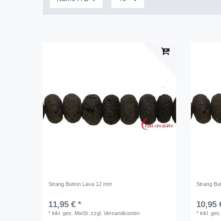
Strang Button Lava 12 mm
Strang Bu
11,95 € *
10,95 
*
inkl. ges. MwSt.
zzgl.
Versandkosten
*
inkl. ges