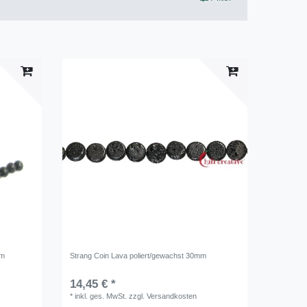
mm
Strang Coin Lava poliert/gewachst 30mm
14,45 € *
*
inkl. ges. MwSt.
zzgl.
Versandkosten