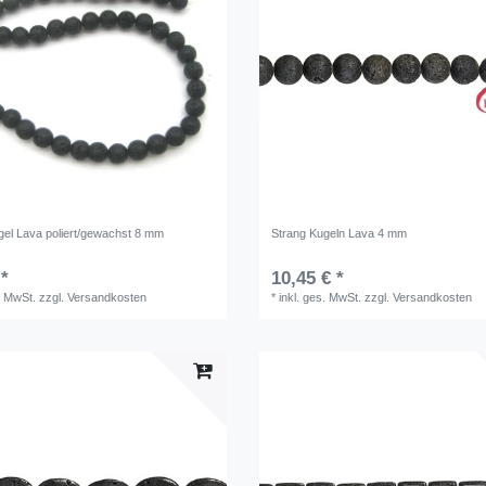
gel Lava poliert/gewachst 8 mm
Strang Kugeln Lava 4 mm
 *
10,45 € *
. MwSt.
zzgl.
Versandkosten
*
inkl. ges. MwSt.
zzgl.
Versandkosten