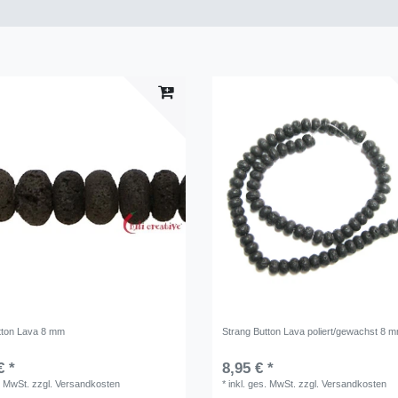
tton Lava 8 mm
Strang Button Lava poliert/gewachst 8 
€ *
8,95 € *
. MwSt.
zzgl.
Versandkosten
*
inkl. ges. MwSt.
zzgl.
Versandkosten