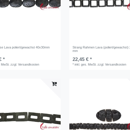
nse Lava poliert/gewachst 40x30mm
Strang Rahmen Lava (poliert/gewachst) 
mm
€ *
22,45 € *
. MwSt.
zzgl.
Versandkosten
*
inkl. ges. MwSt.
zzgl.
Versandkosten