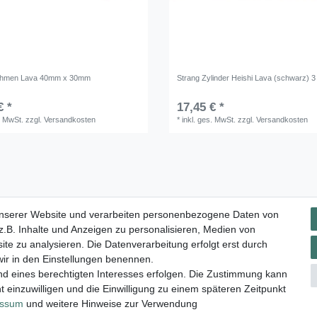
ahmen Lava 40mm x 30mm
Strang Zylinder Heishi Lava (schwarz) 
€ *
17,45 € *
. MwSt.
zzgl.
Versandkosten
*
inkl. ges. MwSt.
zzgl.
Versandkosten
Impressum
Daten­schutz­erklärung
AGB
Widerrufs­rec
unserer Website und verarbeiten personenbezogene Daten von
.B. Inhalte und Anzeigen zu personalisieren, Medien von
ite zu analysieren. Die Datenverarbeitung erfolgt erst durch
 wir in den Einstellungen benennen.
nd eines berechtigten Interesses erfolgen. Die Zustimmung kann
t einzuwilligen und die Einwilligung zu einem späteren Zeitpunkt
essum
und weitere Hinweise zur Verwendung