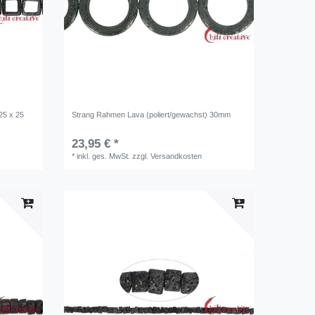
25 x 25
Strang Rahmen Lava (poliert/gewachst) 30mm
23,95 € *
*
inkl. ges. MwSt.
zzgl.
Versandkosten