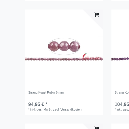
Strang Kugel Rubin 6 mm
Strang Kug
94,95 € *
104,95
*
inkl. ges. MwSt.
zzgl.
Versandkosten
*
inkl. ges