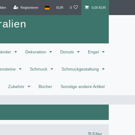
lden
Registrieren
EUR
0
0,00 EUR
alien
änder
Dekoration
Donuts
Engel
ensteine
Schmuck
Schmuckgestaltung
Zubehör
Bücher
Sonstige andere Artikel
Filter