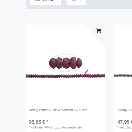
Strang Button Rubin A facettiert 3 x 5 mm
Strang But
95,95 € *
47,95 
*
inkl. ges. MwSt.
zzgl.
Versandkosten
*
inkl. ges