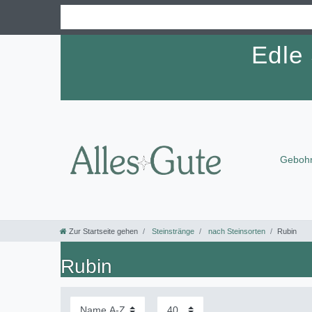
Edle
Gebohr
Zur Startseite gehen
Steinstränge
nach Steinsorten
Rubin
Rubin