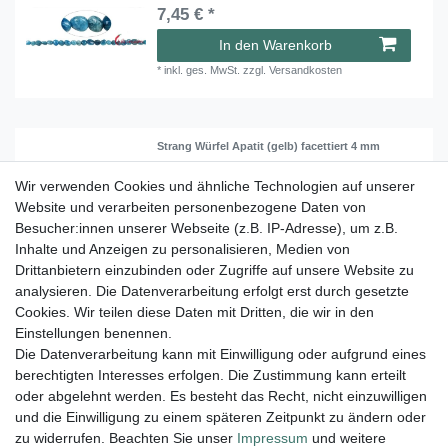
7,45 € *
In den Warenkorb
*
inkl. ges. MwSt.
zzgl.
Versandkosten
Strang Würfel Apatit (gelb) facettiert 4 mm
20,45 € *
Wir verwenden Cookies und ähnliche Technologien auf unserer
Website und verarbeiten personenbezogene Daten von
In den Warenkorb
Besucher:innen unserer Webseite (z.B. IP-Adresse), um z.B.
*
inkl. ges. MwSt.
zzgl.
Versandkosten
Inhalte und Anzeigen zu personalisieren, Medien von
Drittanbietern einzubinden oder Zugriffe auf unsere Website zu
analysieren. Die Datenverarbeitung erfolgt erst durch gesetzte
Cookies. Wir teilen diese Daten mit Dritten, die wir in den
1
2
Einstellungen benennen.
Die Datenverarbeitung kann mit Einwilligung oder aufgrund eines
berechtigten Interesses erfolgen. Die Zustimmung kann erteilt
Lieferung und Versand
oder abgelehnt werden. Es besteht das Recht, nicht einzuwilligen
und die Einwilligung zu einem späteren Zeitpunkt zu ändern oder
zu widerrufen. Beachten Sie unser
Impressum
und weitere