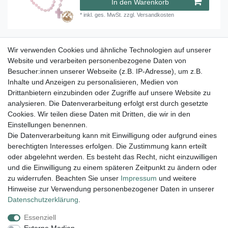
In den Warenkorb
*
inkl. ges. MwSt.
zzgl.
Versandkosten
Wir verwenden Cookies und ähnliche Technologien auf unserer
Rosenkranz Tigerauge mit viersprachiger
Erklärung 59 Kugeln 29 cm
Website und verarbeiten personenbezogene Daten von
Besucher:innen unserer Webseite (z.B. IP-Adresse), um z.B.
28,60 € *
Inhalte und Anzeigen zu personalisieren, Medien von
In den Warenkorb
Drittanbietern einzubinden oder Zugriffe auf unsere Website zu
analysieren. Die Datenverarbeitung erfolgt erst durch gesetzte
*
inkl. ges. MwSt.
zzgl.
Versandkosten
Cookies. Wir teilen diese Daten mit Dritten, die wir in den
Einstellungen benennen.
Die Datenverarbeitung kann mit Einwilligung oder aufgrund eines
berechtigten Interesses erfolgen. Die Zustimmung kann erteilt
Lieferung und Versand
oder abgelehnt werden. Es besteht das Recht, nicht einzuwilligen
und die Einwilligung zu einem späteren Zeitpunkt zu ändern oder
zu widerrufen. Beachten Sie unser
Impressum
und weitere
Hinweise zur Verwendung personenbezogener Daten in unserer
Impressum
Daten­schutz­erklärung
AGB
Daten­schutz­erklärung
.
Essenziell
Widerrufs­recht
Kontakt
Vertrag widerrufen