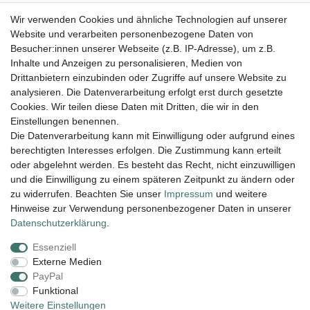
Wir verwenden Cookies und ähnliche Technologien auf unserer
Strang Zylinder (gedreht) Jaspis rot 20 x 10 mm
Website und verarbeiten personenbezogene Daten von
Besucher:innen unserer Webseite (z.B. IP-Adresse), um z.B.
19,45 € *
Inhalte und Anzeigen zu personalisieren, Medien von
In den Warenkorb
Drittanbietern einzubinden oder Zugriffe auf unsere Website zu
analysieren. Die Datenverarbeitung erfolgt erst durch gesetzte
*
inkl. ges. MwSt.
zzgl.
Versandkosten
Cookies. Wir teilen diese Daten mit Dritten, die wir in den
Einstellungen benennen.
Die Datenverarbeitung kann mit Einwilligung oder aufgrund eines
berechtigten Interesses erfolgen. Die Zustimmung kann erteilt
Lieferung und Versand
oder abgelehnt werden. Es besteht das Recht, nicht einzuwilligen
und die Einwilligung zu einem späteren Zeitpunkt zu ändern oder
zu widerrufen. Beachten Sie unser
Impressum
und weitere
Hinweise zur Verwendung personenbezogener Daten in unserer
Impressum
Daten­schutz­erklärung
AGB
Daten­schutz­erklärung
.
Essenziell
Widerrufs­recht
Kontakt
Vertrag widerrufen
Externe Medien
PayPal
Funktional
Zahlungsarten:
Weitere Einstellungen