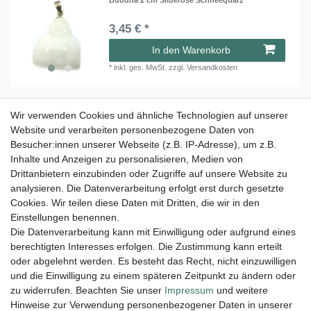
3,45 € *
In den Warenkorb
*
inkl. ges. MwSt.
zzgl.
Versandkosten
Wir verwenden Cookies und ähnliche Technologien auf unserer
Buddha-Anhänger mit Silberöse, Achat hell, 20
mm
Website und verarbeiten personenbezogene Daten von
Besucher:innen unserer Webseite (z.B. IP-Adresse), um z.B.
3,95 € *
Inhalte und Anzeigen zu personalisieren, Medien von
In den Warenkorb
Drittanbietern einzubinden oder Zugriffe auf unsere Website zu
analysieren. Die Datenverarbeitung erfolgt erst durch gesetzte
*
inkl. ges. MwSt.
zzgl.
Versandkosten
Cookies. Wir teilen diese Daten mit Dritten, die wir in den
Einstellungen benennen.
Die Datenverarbeitung kann mit Einwilligung oder aufgrund eines
berechtigten Interesses erfolgen. Die Zustimmung kann erteilt
Lieferung und Versand
oder abgelehnt werden. Es besteht das Recht, nicht einzuwilligen
und die Einwilligung zu einem späteren Zeitpunkt zu ändern oder
zu widerrufen. Beachten Sie unser
Impressum
und weitere
Hinweise zur Verwendung personenbezogener Daten in unserer
Impressum
Daten­schutz­erklärung
AGB