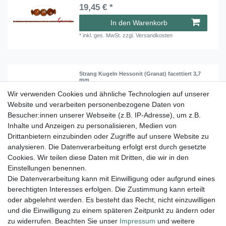
19,45 € *
In den Warenkorb
*
inkl. ges. MwSt.
zzgl.
Versandkosten
Strang Kugeln Hessonit (Granat) facettiert 3,7
mm
22,45 € *
Wir verwenden Cookies und ähnliche Technologien auf unserer
Website und verarbeiten personenbezogene Daten von
In den Warenkorb
Besucher:innen unserer Webseite (z.B. IP-Adresse), um z.B.
*
inkl. ges. MwSt.
zzgl.
Versandkosten
Inhalte und Anzeigen zu personalisieren, Medien von
Drittanbietern einzubinden oder Zugriffe auf unsere Website zu
analysieren. Die Datenverarbeitung erfolgt erst durch gesetzte
Cookies. Wir teilen diese Daten mit Dritten, die wir in den
1
2
Einstellungen benennen.
Die Datenverarbeitung kann mit Einwilligung oder aufgrund eines
berechtigten Interesses erfolgen. Die Zustimmung kann erteilt
Lieferung und Versand
oder abgelehnt werden. Es besteht das Recht, nicht einzuwilligen
und die Einwilligung zu einem späteren Zeitpunkt zu ändern oder
zu widerrufen. Beachten Sie unser
Impressum
und weitere