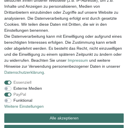
Besucher:innen unserer Webseite (z.B. IP-Adresse), um z.B.
3,95 € *
Inhalte und Anzeigen zu personalisieren, Medien von
In den Warenkorb
Drittanbietern einzubinden oder Zugriffe auf unsere Website zu
analysieren. Die Datenverarbeitung erfolgt erst durch gesetzte
*
inkl. ges. MwSt.
zzgl.
Versandkosten
Cookies. Wir teilen diese Daten mit Dritten, die wir in den
Einstellungen benennen.
Die Datenverarbeitung kann mit Einwilligung oder aufgrund eines
berechtigten Interesses erfolgen. Die Zustimmung kann erteilt
Lieferung und Versand
oder abgelehnt werden. Es besteht das Recht, nicht einzuwilligen
und die Einwilligung zu einem späteren Zeitpunkt zu ändern oder
zu widerrufen. Beachten Sie unser
Impressum
und weitere
Hinweise zur Verwendung personenbezogener Daten in unserer
Impressum
Daten­schutz­erklärung
AGB
Daten­schutz­erklärung
.
Essenziell
Widerrufs­recht
Kontakt
Vertrag widerrufen
Externe Medien
PayPal
Funktional
Zahlungsarten:
Weitere Einstellungen
Alle akzeptieren