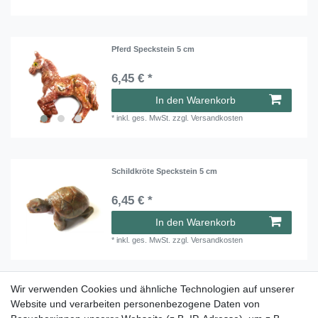
Pferd Speckstein 5 cm
6,45 € *
In den Warenkorb
*
inkl. ges. MwSt.
zzgl.
Versandkosten
Schildkröte Speckstein 5 cm
6,45 € *
In den Warenkorb
*
inkl. ges. MwSt.
zzgl.
Versandkosten
Wir verwenden Cookies und ähnliche Technologien auf unserer
Tiergravur aus Speckstein Widder 5 cm
Website und verarbeiten personenbezogene Daten von