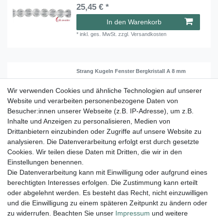
25,45 € *
In den Warenkorb
*
inkl. ges. MwSt.
zzgl.
Versandkosten
Strang Kugeln Fenster Bergkristall A 8 mm
21,45 € *
Wir verwenden Cookies und ähnliche Technologien auf unserer
Website und verarbeiten personenbezogene Daten von
In den Warenkorb
Besucher:innen unserer Webseite (z.B. IP-Adresse), um z.B.
*
inkl. ges. MwSt.
zzgl.
Versandkosten
Inhalte und Anzeigen zu personalisieren, Medien von
Drittanbietern einzubinden oder Zugriffe auf unsere Website zu
analysieren. Die Datenverarbeitung erfolgt erst durch gesetzte
Cookies. Wir teilen diese Daten mit Dritten, die wir in den
1
2
Einstellungen benennen.
Die Datenverarbeitung kann mit Einwilligung oder aufgrund eines
berechtigten Interesses erfolgen. Die Zustimmung kann erteilt
Lieferung und Versand
oder abgelehnt werden. Es besteht das Recht, nicht einzuwilligen
und die Einwilligung zu einem späteren Zeitpunkt zu ändern oder
zu widerrufen. Beachten Sie unser
Impressum
und weitere