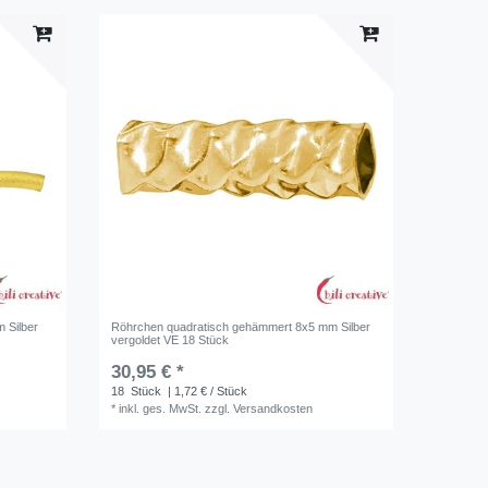
 Silber
Röhrchen quadratisch gehämmert 8x5 mm Silber
vergoldet VE 18 Stück
30,95 € *
18
Stück
| 1,72 € / Stück
*
inkl. ges. MwSt.
zzgl.
Versandkosten