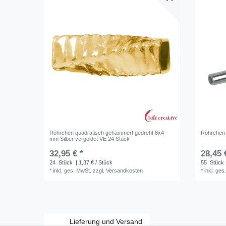
Röhrchen quadratisch gehämmert gedreht 8x4
Röhrchen 
mm Silber vergoldet VE 24 Stück
32,95 € *
28,45 
24
Stück
| 1,37 € / Stück
55
Stück
*
inkl. ges. MwSt.
zzgl.
Versandkosten
*
inkl. ges
Lieferung und Versand