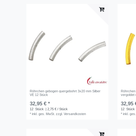
Röhrchen gebogen quergebohrt 3x20 mm Silber
Röhrchen 
VE 12 Stück
vergoldet
32,95 € *
32,95 
12
Stück
| 2,75 € / Stück
12
Stück
*
inkl. ges. MwSt.
zzgl.
Versandkosten
*
inkl. ges