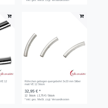
*
inkl. ges. MwSt.
zzgl.
Versandkosten
 VE 12
Röhrchen gebogen quergebohrt 3x20 mm Silber
matt VE 12 Stück
32,95 € *
12
Stück
| 2,75 € / Stück
*
inkl. ges. MwSt.
zzgl.
Versandkosten