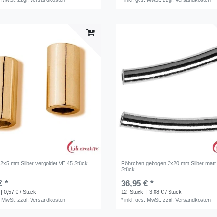
. MwSt.
zzgl.
Versandkosten
*
inkl. ges. MwSt.
zzgl.
Versandkosten
2x5 mm Silber vergoldet VE 45 Stück
Röhrchen gebogen 3x20 mm Silber matt
Stück
€ *
36,95 € *
| 0,57 € / Stück
12
Stück
| 3,08 € / Stück
. MwSt.
zzgl.
Versandkosten
*
inkl. ges. MwSt.
zzgl.
Versandkosten