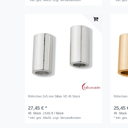
*
inkl. ges. MwSt.
zzgl.
Versandkosten
*
inkl. ges
Röhrchen 2x5 mm Silber VE 45 Stück
Röhrchen 
27,45 € *
25,45 
45
Stück
| 0,61 € / Stück
45
Stück
*
inkl. ges. MwSt.
zzgl.
Versandkosten
*
inkl. ges