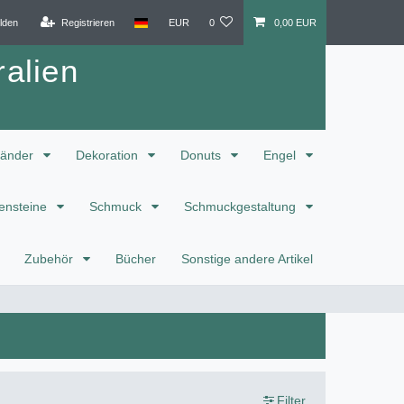
lden
Registrieren
EUR
0
0,00 EUR
alien
änder
Dekoration
Donuts
Engel
ensteine
Schmuck
Schmuckgestaltung
Zubehör
Bücher
Sonstige andere Artikel
Filter