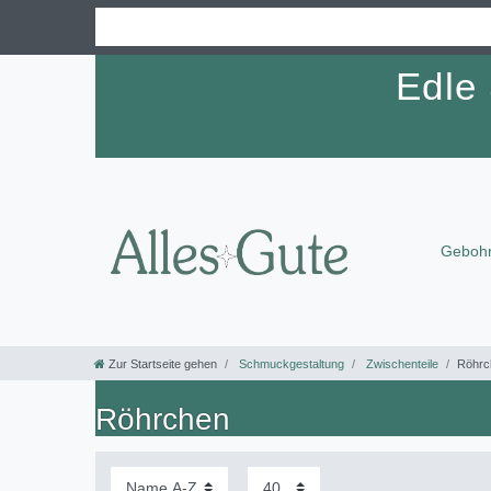
Edle
Gebohr
Zur Startseite gehen
Schmuckgestaltung
Zwischenteile
Röhrc
Röhrchen