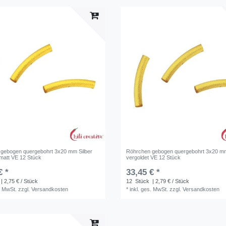
gebogen quergebohrt 3x20 mm Silber
Röhrchen gebogen quergebohrt 3x20 mm
 matt VE 12 Stück
vergoldet VE 12 Stück
€ *
33,45 € *
| 2,75 € / Stück
12
Stück
| 2,79 € / Stück
. MwSt.
zzgl.
Versandkosten
*
inkl. ges. MwSt.
zzgl.
Versandkosten