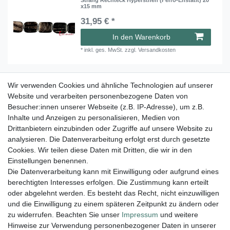
x15 mm
31,95 € *
In den Warenkorb
*
inkl. ges. MwSt.
zzgl.
Versandkosten
Wir verwenden Cookies und ähnliche Technologien auf unserer
Strang Würfel/Nugget Hypersthen (Ferro-
Enstatit) 10-14 x 10-14 mm
Website und verarbeiten personenbezogene Daten von
Besucher:innen unserer Webseite (z.B. IP-Adresse), um z.B.
13,45 € *
Inhalte und Anzeigen zu personalisieren, Medien von
In den Warenkorb
Drittanbietern einzubinden oder Zugriffe auf unsere Website zu
analysieren. Die Datenverarbeitung erfolgt erst durch gesetzte
*
inkl. ges. MwSt.
zzgl.
Versandkosten
Cookies. Wir teilen diese Daten mit Dritten, die wir in den
Einstellungen benennen.
Die Datenverarbeitung kann mit Einwilligung oder aufgrund eines
berechtigten Interesses erfolgen. Die Zustimmung kann erteilt
Lieferung und Versand
oder abgelehnt werden. Es besteht das Recht, nicht einzuwilligen
und die Einwilligung zu einem späteren Zeitpunkt zu ändern oder
zu widerrufen. Beachten Sie unser
Impressum
und weitere
Hinweise zur Verwendung personenbezogener Daten in unserer
Impressum
Daten­schutz­erklärung
AGB