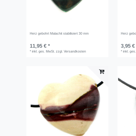
Herz gebohrt Malachit stabilisiert 30 mm
Herz gebo
11,95 € *
3,95 €
*
inkl. ges. MwSt.
zzgl.
Versandkosten
*
inkl. ges