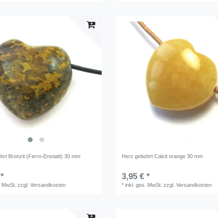
hrt Bronzit (Ferro-Enstatit) 30 mm
Herz gebohrt Calcit orange 30 mm
 *
3,95 € *
. MwSt.
zzgl.
Versandkosten
*
inkl. ges. MwSt.
zzgl.
Versandkosten