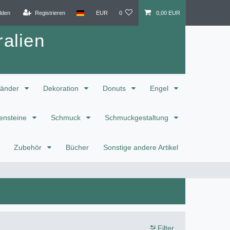
lden
Registrieren
EUR
0
0,00 EUR
alien
änder
Dekoration
Donuts
Engel
ensteine
Schmuck
Schmuckgestaltung
Zubehör
Bücher
Sonstige andere Artikel
Filter