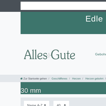
Edle
Gebohr
Zur Startseite gehen
Geschliffenes
Herzen
Herzen gebohrt
30 mm