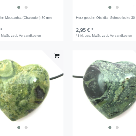
hrt Moosachat (Chalcedon) 30 mm
Herz gebohrt Obsidian Schneeflocke 3
 *
2,95 € *
. MwSt.
zzgl.
Versandkosten
*
inkl. ges. MwSt.
zzgl.
Versandkosten