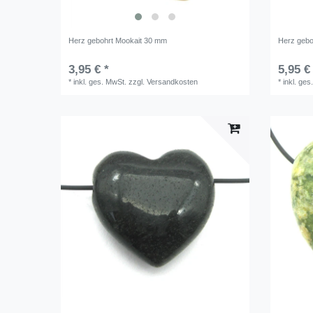
Herz gebohrt Mookait 30 mm
Herz gebo
3,95 € *
5,95 €
*
inkl. ges. MwSt.
zzgl.
Versandkosten
*
inkl. ges