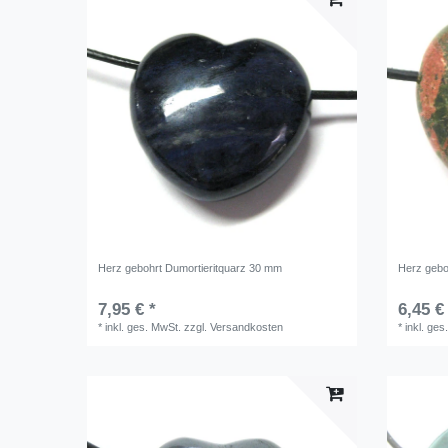
Herz gebohrt Dumortieritquarz 30 mm
Herz gebo
7,95 € *
6,45 €
*
inkl. ges. MwSt.
zzgl.
Versandkosten
*
inkl. ges