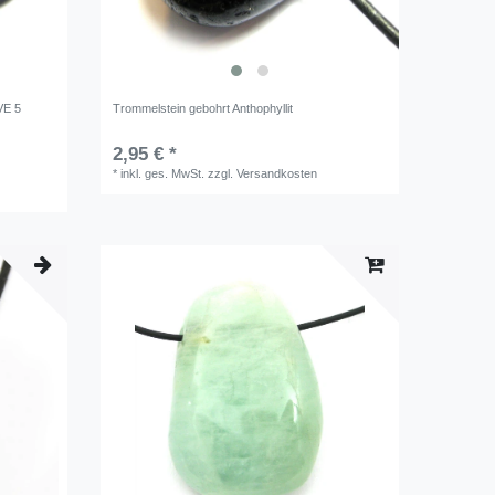
VE 5
Trommelstein gebohrt Anthophyllit
2,95 € *
*
inkl. ges. MwSt.
zzgl.
Versandkosten