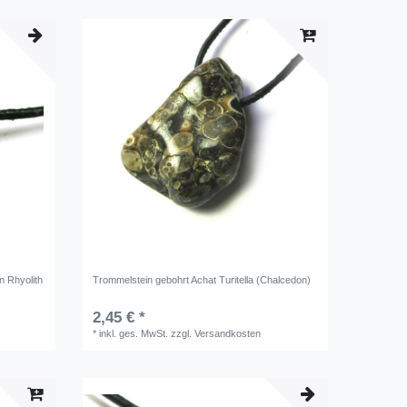
n Rhyolith
Trommelstein gebohrt Achat Turitella (Chalcedon)
2,45 € *
*
inkl. ges. MwSt.
zzgl.
Versandkosten