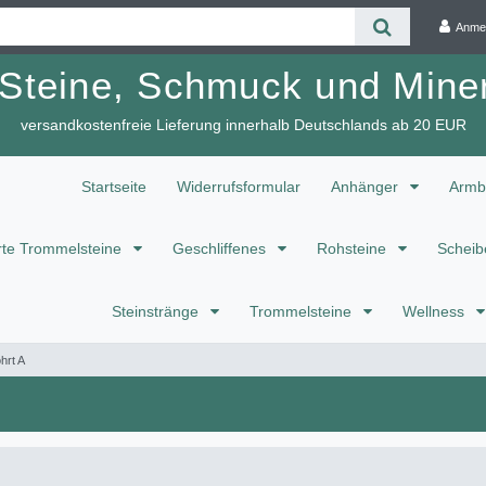
Anme
 Steine, Schmuck und Miner
versandkostenfreie Lieferung innerhalb Deutschlands ab 20 EUR
Startseite
Widerrufsformular
Anhänger
Armb
te Trommelsteine
Geschliffenes
Rohsteine
Scheib
Steinstränge
Trommelsteine
Wellness
hrt A