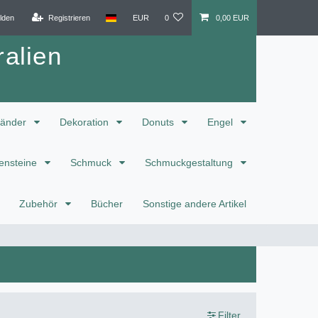
lden
Registrieren
EUR
0
0,00 EUR
alien
änder
Dekoration
Donuts
Engel
ensteine
Schmuck
Schmuckgestaltung
Zubehör
Bücher
Sonstige andere Artikel
Filter