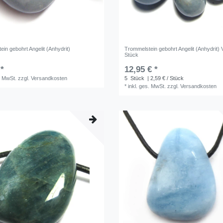
in gebohrt Angelit (Anhydrit)
Trommelstein gebohrt Angelit (Anhydrit) 
Stück
 *
12,95 € *
. MwSt.
zzgl.
Versandkosten
5
Stück
| 2,59 € / Stück
*
inkl. ges. MwSt.
zzgl.
Versandkosten