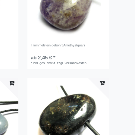
Trommelstein gebohrt Amethystquarz
ab 2,45 € *
*
inkl. ges. MwSt.
zzgl.
Versandkosten