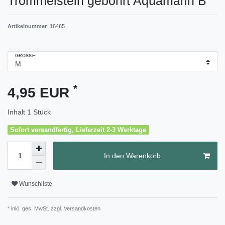
Trommelstein gebohrt Aquamarin B
Artikelnummer
16465
GRÖSSE
*
4,95 EUR
Inhalt
1
Stück
Sofort versandfertig, Lieferzeit 2-3 Werktage
In den Warenkorb
Wunschliste
* inkl. ges. MwSt. zzgl.
Versandkosten