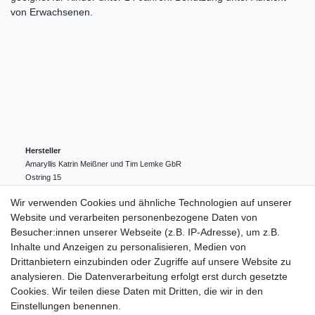
von Erwachsenen.
Hersteller
Amaryllis Katrin Meißner und Tim Lemke GbR
Ostring
15
24354
Kosel
Deutschland
Wir verwenden Cookies und ähnliche Technologien auf unserer
004943548099856
Website und verarbeiten personenbezogene Daten von
amaryllis-eckernfoerde@t-online.de
EU-Verantwortlicher
Besucher:innen unserer Webseite (z.B. IP-Adresse), um z.B.
Amaryllis Katrin Meißner und Tim Lemke GbR
Inhalte und Anzeigen zu personalisieren, Medien von
Ostring
15
Drittanbietern einzubinden oder Zugriffe auf unsere Website zu
24354
Kosel
Deutschland
analysieren. Die Datenverarbeitung erfolgt erst durch gesetzte
004943548099856
Cookies. Wir teilen diese Daten mit Dritten, die wir in den
amaryllis-eckernfoerde@t-online.de
Einstellungen benennen.