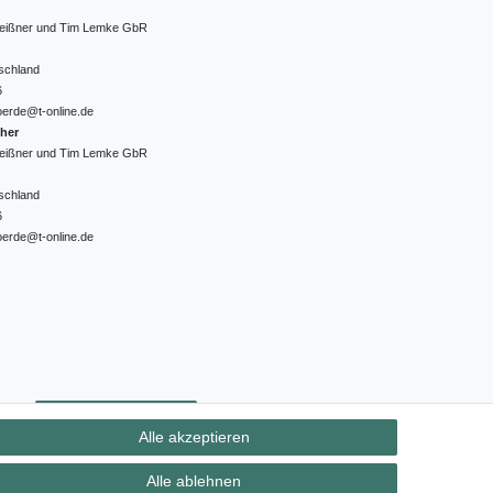
 Meißner und Tim Lemke GbR
schland
6
oerde@t-online.de
cher
 Meißner und Tim Lemke GbR
schland
6
oerde@t-online.de
ht
Kontakt
Vertrag widerrufen
Alle akzeptieren
Alle ablehnen