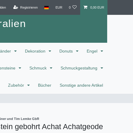
lden
Registrieren
EUR
0
0,00 EUR
alien
änder
Dekoration
Donuts
Engel
ensteine
Schmuck
Schmuckgestaltung
Zubehör
Bücher
Sonstige andere Artikel
eißner und Tim Lemke GbR
tein gebohrt Achat Achatgeode