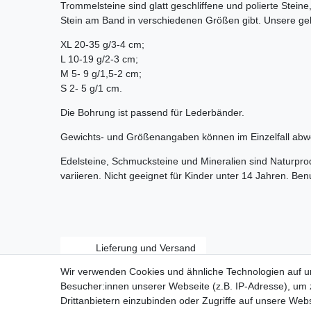
Trommelsteine sind glatt geschliffene und polierte Stein
Stein am Band in verschiedenen Größen gibt. Unsere ge
XL 20-35 g/3-4 cm;
L 10-19 g/2-3 cm;
M 5- 9 g/1,5-2 cm;
S 2- 5 g/1 cm.
Die Bohrung ist passend für Lederbänder.
Gewichts- und Größenangaben können im Einzelfall abw
Edelsteine, Schmucksteine und Mineralien sind Naturpr
variieren. Nicht geeignet für Kinder unter 14 Jahren. Be
Lieferung und Versand
Wir verwenden Cookies und ähnliche Technologien auf 
Besucher:innen unserer Webseite (z.B. IP-Adresse), um z
Drittanbietern einzubinden oder Zugriffe auf unsere Webs