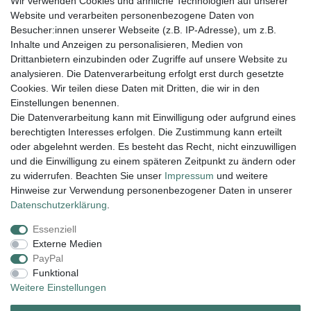
Wir verwenden Cookies und ähnliche Technologien auf unserer
004943548099856
Website und verarbeiten personenbezogene Daten von
amaryllis-eckernfoerde@t-online.de
EU-Verantwortlicher
Besucher:innen unserer Webseite (z.B. IP-Adresse), um z.B.
Amaryllis Katrin Meißner und Tim Lemke GbR
Inhalte und Anzeigen zu personalisieren, Medien von
Ostring
15
Drittanbietern einzubinden oder Zugriffe auf unsere Website zu
24354
Kosel
Deutschland
analysieren. Die Datenverarbeitung erfolgt erst durch gesetzte
004943548099856
Cookies. Wir teilen diese Daten mit Dritten, die wir in den
amaryllis-eckernfoerde@t-online.de
Einstellungen benennen.
Die Datenverarbeitung kann mit Einwilligung oder aufgrund eines
berechtigten Interesses erfolgen. Die Zustimmung kann erteilt
Lieferung und Versand
oder abgelehnt werden. Es besteht das Recht, nicht einzuwilligen
und die Einwilligung zu einem späteren Zeitpunkt zu ändern oder
zu widerrufen. Beachten Sie unser
Impressum
und weitere
Hinweise zur Verwendung personenbezogener Daten in unserer
Impressum
Daten­schutz­erklärung
AGB
Daten­schutz­erklärung
.
Essenziell
Widerrufs­recht
Kontakt
Vertrag widerrufen
Externe Medien
PayPal
Funktional
Zahlungsarten:
Weitere Einstellungen