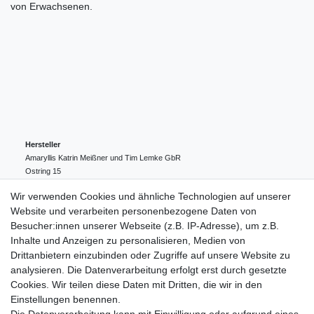
von Erwachsenen.
Hersteller
Amaryllis Katrin Meißner und Tim Lemke GbR
Ostring
15
24354
Kosel
Deutschland
Wir verwenden Cookies und ähnliche Technologien auf unserer
004943548099856
Website und verarbeiten personenbezogene Daten von
amaryllis-eckernfoerde@t-online.de
EU-Verantwortlicher
Besucher:innen unserer Webseite (z.B. IP-Adresse), um z.B.
Amaryllis Katrin Meißner und Tim Lemke GbR
Inhalte und Anzeigen zu personalisieren, Medien von
Ostring
15
Drittanbietern einzubinden oder Zugriffe auf unsere Website zu
24354
Kosel
Deutschland
analysieren. Die Datenverarbeitung erfolgt erst durch gesetzte
004943548099856
Cookies. Wir teilen diese Daten mit Dritten, die wir in den
amaryllis-eckernfoerde@t-online.de
Einstellungen benennen.