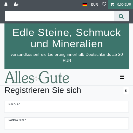
EUR
0,00 EUR
Edle Steine, Schmuck
und Mineralien
versandkostenfreie Lieferung innerhalb Deutschlands ab 20
EUR
☰
Registrieren Sie sich
Honig
E-MAIL*
registrieren
PASSWORT*