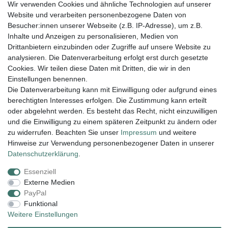
Wir verwenden Cookies und ähnliche Technologien auf unserer
LAND
Website und verarbeiten personenbezogene Daten von
Besucher:innen unserer Webseite (z.B. IP-Adresse), um z.B.
Inhalte und Anzeigen zu personalisieren, Medien von
Drittanbietern einzubinden oder Zugriffe auf unsere Website zu
Registrieren
analysieren. Die Datenverarbeitung erfolgt erst durch gesetzte
Cookies. Wir teilen diese Daten mit Dritten, die wir in den
Einstellungen benennen.
Die Datenverarbeitung kann mit Einwilligung oder aufgrund eines
berechtigten Interesses erfolgen. Die Zustimmung kann erteilt
Lieferung und Versand
oder abgelehnt werden. Es besteht das Recht, nicht einzuwilligen
und die Einwilligung zu einem späteren Zeitpunkt zu ändern oder
zu widerrufen. Beachten Sie unser
Impressum
und weitere
Impressum
Daten­schutz­erklärung
AGB
Hinweise zur Verwendung personenbezogener Daten in unserer
Daten­schutz­erklärung
.
Essenziell
Widerrufs­recht
Kontakt
Vertrag widerrufen
Externe Medien
PayPal
Funktional
Zahlungsarten:
Weitere Einstellungen