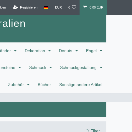
lden
Registrieren
EUR
0
0,00 EUR
alien
änder
Dekoration
Donuts
Engel
ensteine
Schmuck
Schmuckgestaltung
Zubehör
Bücher
Sonstige andere Artikel
Filter