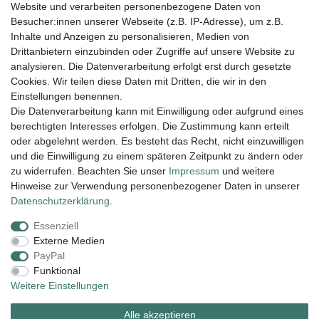
Website und verarbeiten personenbezogene Daten von
amaryllis-eckernfoerde@t-online.de
EU-Verantwortlicher
Besucher:innen unserer Webseite (z.B. IP-Adresse), um z.B.
Amaryllis Katrin Meißner und Tim Lemke GbR
Inhalte und Anzeigen zu personalisieren, Medien von
Ostring
15
Drittanbietern einzubinden oder Zugriffe auf unsere Website zu
24354
Kosel
Deutschland
analysieren. Die Datenverarbeitung erfolgt erst durch gesetzte
004943548099856
Cookies. Wir teilen diese Daten mit Dritten, die wir in den
amaryllis-eckernfoerde@t-online.de
Einstellungen benennen.
Die Datenverarbeitung kann mit Einwilligung oder aufgrund eines
berechtigten Interesses erfolgen. Die Zustimmung kann erteilt
Lieferung und Versand
oder abgelehnt werden. Es besteht das Recht, nicht einzuwilligen
und die Einwilligung zu einem späteren Zeitpunkt zu ändern oder
zu widerrufen. Beachten Sie unser
Impressum
und weitere
Hinweise zur Verwendung personenbezogener Daten in unserer
Impressum
Daten­schutz­erklärung
AGB
Daten­schutz­erklärung
.
Essenziell
Widerrufs­recht
Kontakt
Vertrag widerrufen
Externe Medien
PayPal
Funktional
Zahlungsarten:
Weitere Einstellungen
Alle akzeptieren