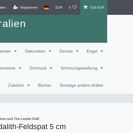
lden
Registrieren
EUR
0
0,00 EUR
alien
änder
Dekoration
Donuts
Engel
ensteine
Schmuck
Schmuckgestaltung
Zubehör
Bücher
Sonstige andere Artikel
eißner und Tim Lemke GbR
alith-Feldspat 5 cm