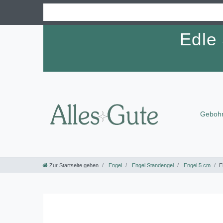
Edle
Gebohr
Zur Startseite gehen
Engel
Engel Standengel
Engel 5 cm
E