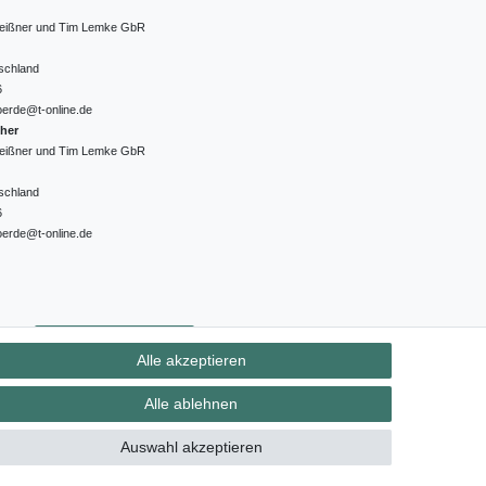
 Meißner und Tim Lemke GbR
schland
6
oerde@t-online.de
cher
 Meißner und Tim Lemke GbR
schland
6
oerde@t-online.de
ht
Kontakt
Vertrag widerrufen
Alle akzeptieren
Alle ablehnen
Auswahl akzeptieren