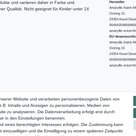
Hersteller
dukte und variieren daher in Farbe und
Amaryllis Katrin
er Qualität. Nicht geeignet für Kinder unter 14
Ostring
15
24354
Kosel
Deut
00494354809985
amaryllis-eckernf
EU-Verantwortli
Amaryllis Katrin
Ostring
15
24354
Kosel
Deut
00494354809985
amaryllis-eckernf
Impressum
Daten­schutz­erklärung
AGB
Widerrufs­rec
unserer Website und verarbeiten personenbezogene Daten von
.B. Inhalte und Anzeigen zu personalisieren, Medien von
ite zu analysieren. Die Datenverarbeitung erfolgt erst durch
 wir in den Einstellungen benennen.
nd eines berechtigten Interesses erfolgen. Die Zustimmung kann
t einzuwilligen und die Einwilligung zu einem späteren Zeitpunkt