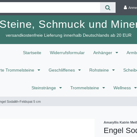
Anme
 Steine, Schmuck und Miner
versandkostenfreie Lieferung innerhalb Deutschlands ab 20 EUR
Startseite
Widerrufsformular
Anhänger
Armb
te Trommelsteine
Geschliffenes
Rohsteine
Scheib
Steinstränge
Trommelsteine
Wellness
ngel Sodalith-Feldspat 5 cm
Amaryllis Katrin M
Engel Sod