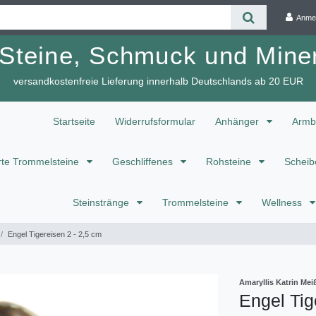
Anme
 Steine, Schmuck und Miner
versandkostenfreie Lieferung innerhalb Deutschlands ab 20 EUR
Startseite
Widerrufsformular
Anhänger
Armb
te Trommelsteine
Geschliffenes
Rohsteine
Scheib
Steinstränge
Trommelsteine
Wellness
Engel Tigereisen 2 - 2,5 cm
Amaryllis Katrin M
Engel Tig