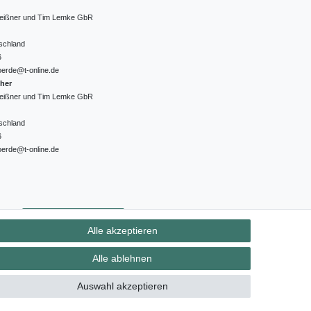
 Meißner und Tim Lemke GbR
schland
6
oerde@t-online.de
cher
 Meißner und Tim Lemke GbR
schland
6
oerde@t-online.de
ht
Kontakt
Vertrag widerrufen
Alle akzeptieren
Alle ablehnen
Auswahl akzeptieren