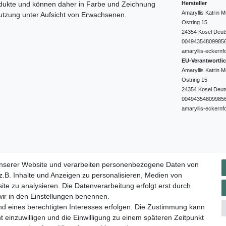
Hersteller
odukte und können daher in Farbe und Zeichnung
Amaryllis Katrin
nutzung unter Aufsicht von Erwachsenen.
Ostring
15
24354
Kosel
Deut
00494354809985
amaryllis-eckernf
EU-Verantwortli
Amaryllis Katrin
Ostring
15
24354
Kosel
Deut
00494354809985
amaryllis-eckernf
Impressum
Daten­schutz­erklärung
AGB
Widerrufs­rec
unserer Website und verarbeiten personenbezogene Daten von
.B. Inhalte und Anzeigen zu personalisieren, Medien von
ite zu analysieren. Die Datenverarbeitung erfolgt erst durch
 wir in den Einstellungen benennen.
nd eines berechtigten Interesses erfolgen. Die Zustimmung kann
t einzuwilligen und die Einwilligung zu einem späteren Zeitpunkt