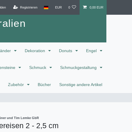
lden
Registrieren
EUR
0
0,00 EUR
alien
änder
Dekoration
Donuts
Engel
ensteine
Schmuck
Schmuckgestaltung
Zubehör
Bücher
Sonstige andere Artikel
eißner und Tim Lemke GbR
ereisen 2 - 2,5 cm