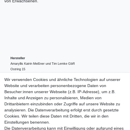
von Erwachsenen.
Hersteller
Amaryllis Katrin Meißner und Tim Lemke GbR
Ostring
15
24354
Kosel
Deutschland
Wir verwenden Cookies und ähnliche Technologien auf unserer
004943548099856
Website und verarbeiten personenbezogene Daten von
amaryllis-eckernfoerde@t-online.de
EU-Verantwortlicher
Besucher:innen unserer Webseite (z.B. IP-Adresse), um z.B.
Amaryllis Katrin Meißner und Tim Lemke GbR
Inhalte und Anzeigen zu personalisieren, Medien von
Ostring
15
Drittanbietern einzubinden oder Zugriffe auf unsere Website zu
24354
Kosel
Deutschland
analysieren. Die Datenverarbeitung erfolgt erst durch gesetzte
004943548099856
Cookies. Wir teilen diese Daten mit Dritten, die wir in den
amaryllis-eckernfoerde@t-online.de
Einstellungen benennen.
Die Datenverarbeitung kann mit Einwilligung oder aufgrund eines