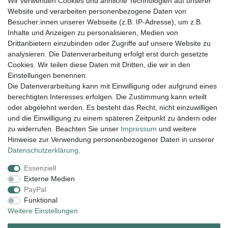
Wir verwenden Cookies und ähnliche Technologien auf unserer
004943548099856
Website und verarbeiten personenbezogene Daten von
amaryllis-eckernfoerde@t-online.de
EU-Verantwortlicher
Besucher:innen unserer Webseite (z.B. IP-Adresse), um z.B.
Amaryllis Katrin Meißner und Tim Lemke GbR
Inhalte und Anzeigen zu personalisieren, Medien von
Ostring
15
Drittanbietern einzubinden oder Zugriffe auf unsere Website zu
24354
Kosel
Deutschland
analysieren. Die Datenverarbeitung erfolgt erst durch gesetzte
004943548099856
Cookies. Wir teilen diese Daten mit Dritten, die wir in den
amaryllis-eckernfoerde@t-online.de
Einstellungen benennen.
Die Datenverarbeitung kann mit Einwilligung oder aufgrund eines
berechtigten Interesses erfolgen. Die Zustimmung kann erteilt
Lieferung und Versand
oder abgelehnt werden. Es besteht das Recht, nicht einzuwilligen
und die Einwilligung zu einem späteren Zeitpunkt zu ändern oder
zu widerrufen. Beachten Sie unser
Impressum
und weitere
Hinweise zur Verwendung personenbezogener Daten in unserer
Impressum
Daten­schutz­erklärung
AGB
Daten­schutz­erklärung
.
Essenziell
Widerrufs­recht
Kontakt
Vertrag widerrufen
Externe Medien
PayPal
Funktional
Zahlungsarten:
Weitere Einstellungen