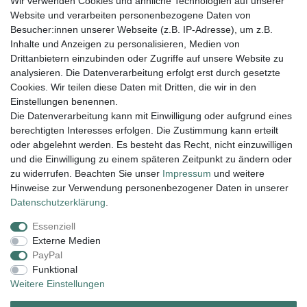
Wir verwenden Cookies und ähnliche Technologien auf unserer
004943548099856
Website und verarbeiten personenbezogene Daten von
amaryllis-eckernfoerde@t-online.de
EU-Verantwortlicher
Besucher:innen unserer Webseite (z.B. IP-Adresse), um z.B.
Amaryllis Katrin Meißner und Tim Lemke GbR
Inhalte und Anzeigen zu personalisieren, Medien von
Ostring
15
Drittanbietern einzubinden oder Zugriffe auf unsere Website zu
24354
Kosel
Deutschland
analysieren. Die Datenverarbeitung erfolgt erst durch gesetzte
004943548099856
Cookies. Wir teilen diese Daten mit Dritten, die wir in den
amaryllis-eckernfoerde@t-online.de
Einstellungen benennen.
Die Datenverarbeitung kann mit Einwilligung oder aufgrund eines
berechtigten Interesses erfolgen. Die Zustimmung kann erteilt
Lieferung und Versand
oder abgelehnt werden. Es besteht das Recht, nicht einzuwilligen
und die Einwilligung zu einem späteren Zeitpunkt zu ändern oder
zu widerrufen. Beachten Sie unser
Impressum
und weitere
Hinweise zur Verwendung personenbezogener Daten in unserer
Impressum
Daten­schutz­erklärung
AGB
Daten­schutz­erklärung
.
Essenziell
Widerrufs­recht
Kontakt
Vertrag widerrufen
Externe Medien
PayPal
Funktional
Zahlungsarten:
Weitere Einstellungen