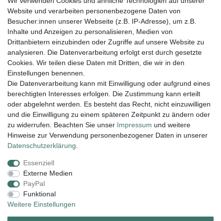
Wir verwenden Cookies und ähnliche Technologien auf unserer
004943548099856
Website und verarbeiten personenbezogene Daten von
amaryllis-eckernfoerde@t-online.de
EU-Verantwortlicher
Besucher:innen unserer Webseite (z.B. IP-Adresse), um z.B.
Amaryllis Katrin Meißner und Tim Lemke GbR
Inhalte und Anzeigen zu personalisieren, Medien von
Ostring
15
Drittanbietern einzubinden oder Zugriffe auf unsere Website zu
24354
Kosel
Deutschland
analysieren. Die Datenverarbeitung erfolgt erst durch gesetzte
004943548099856
Cookies. Wir teilen diese Daten mit Dritten, die wir in den
amaryllis-eckernfoerde@t-online.de
Einstellungen benennen.
Die Datenverarbeitung kann mit Einwilligung oder aufgrund eines
berechtigten Interesses erfolgen. Die Zustimmung kann erteilt
Lieferung und Versand
oder abgelehnt werden. Es besteht das Recht, nicht einzuwilligen
und die Einwilligung zu einem späteren Zeitpunkt zu ändern oder
zu widerrufen. Beachten Sie unser
Impressum
und weitere
Hinweise zur Verwendung personenbezogener Daten in unserer
Impressum
Daten­schutz­erklärung
AGB
Daten­schutz­erklärung
.
Essenziell
Widerrufs­recht
Kontakt
Vertrag widerrufen
Externe Medien
PayPal
Funktional
Zahlungsarten:
Weitere Einstellungen