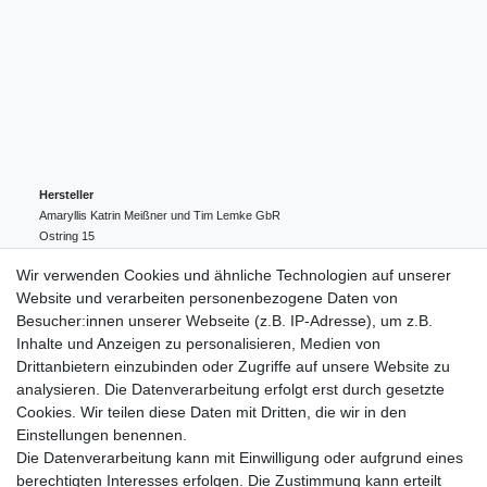
Hersteller
Amaryllis Katrin Meißner und Tim Lemke GbR
Ostring
15
24354
Kosel
Deutschland
Wir verwenden Cookies und ähnliche Technologien auf unserer
004943548099856
Website und verarbeiten personenbezogene Daten von
amaryllis-eckernfoerde@t-online.de
EU-Verantwortlicher
Besucher:innen unserer Webseite (z.B. IP-Adresse), um z.B.
Amaryllis Katrin Meißner und Tim Lemke GbR
Inhalte und Anzeigen zu personalisieren, Medien von
Ostring
15
Drittanbietern einzubinden oder Zugriffe auf unsere Website zu
24354
Kosel
Deutschland
analysieren. Die Datenverarbeitung erfolgt erst durch gesetzte
004943548099856
Cookies. Wir teilen diese Daten mit Dritten, die wir in den
amaryllis-eckernfoerde@t-online.de
Einstellungen benennen.
Die Datenverarbeitung kann mit Einwilligung oder aufgrund eines
berechtigten Interesses erfolgen. Die Zustimmung kann erteilt