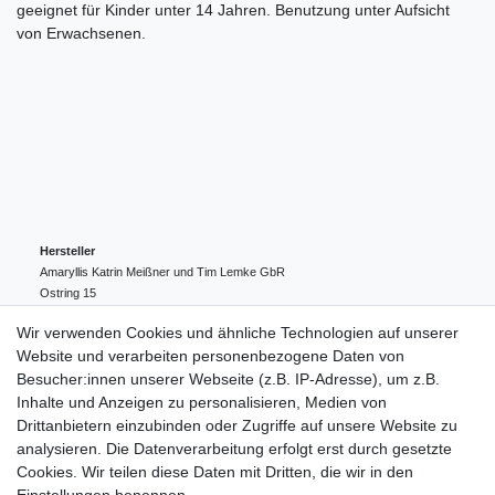
geeignet für Kinder unter 14 Jahren. Benutzung unter Aufsicht
von Erwachsenen.
Hersteller
Amaryllis Katrin Meißner und Tim Lemke GbR
Ostring
15
24354
Kosel
Deutschland
Wir verwenden Cookies und ähnliche Technologien auf unserer
004943548099856
Website und verarbeiten personenbezogene Daten von
amaryllis-eckernfoerde@t-online.de
EU-Verantwortlicher
Besucher:innen unserer Webseite (z.B. IP-Adresse), um z.B.
Amaryllis Katrin Meißner und Tim Lemke GbR
Inhalte und Anzeigen zu personalisieren, Medien von
Ostring
15
Drittanbietern einzubinden oder Zugriffe auf unsere Website zu
24354
Kosel
Deutschland
analysieren. Die Datenverarbeitung erfolgt erst durch gesetzte
004943548099856
Cookies. Wir teilen diese Daten mit Dritten, die wir in den
amaryllis-eckernfoerde@t-online.de