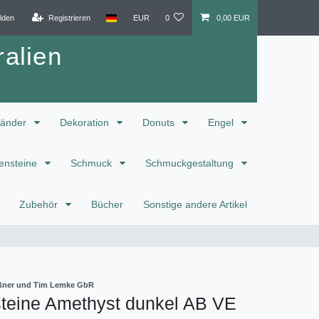
lden
Registrieren
EUR
0
0,00 EUR
alien
änder
Dekoration
Donuts
Engel
ensteine
Schmuck
Schmuckgestaltung
Zubehör
Bücher
Sonstige andere Artikel
eißner und Tim Lemke GbR
teine Amethyst dunkel AB VE