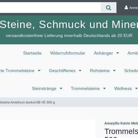
Anme
 Steine, Schmuck und Miner
versandkostenfreie Lieferung innerhalb Deutschlands ab 20 EUR
Startseite
Widerrufsformular
Anhänger
Armb
te Trommelsteine
Geschliffenes
Rohsteine
Scheib
Steinstränge
Trommelsteine
Wellness
steine Amethyst dunkel AB VE 500 g
Amaryllis Katrin M
Trommels