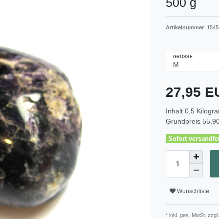
500 g
Artikelnummer
1545
GRÖSSE
27,95 
Inhalt
0,5
Kilogr
Grundpreis
55,90
Sofort versandfer
Wunschliste
* inkl. ges. MwSt. zzgl.