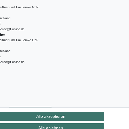
 Meißner und Tim Lemke GbR
schland
6
oerde@t-online.de
cher
 Meißner und Tim Lemke GbR
schland
6
oerde@t-online.de
ht
Kontakt
Vertrag widerrufen
Alle akzeptieren
Alle ablehnen