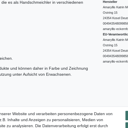
Hersteller
e, die es als Handschmeichler in verschiedenen
Amaryllis Katrin
Ostring
15
24354
Kosel
Deut
00494354809985
amaryllis-eckernf
EU-Verantwortli
Amaryllis Katrin
Ostring
15
24354
Kosel
Deut
00494354809985
eichen.
amaryllis-eckernf
odukte und können daher in Farbe und Zeichnung
nutzung unter Aufsicht von Erwachsenen.
Impressum
Daten­schutz­erklärung
AGB
Widerrufs­rec
unserer Website und verarbeiten personenbezogene Daten von
.B. Inhalte und Anzeigen zu personalisieren, Medien von
ite zu analysieren. Die Datenverarbeitung erfolgt erst durch