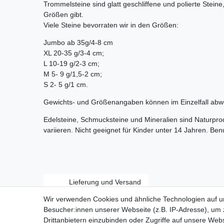
Trommelsteine sind glatt geschliffene und polierte Stein
Größen gibt.
Viele Steine bevorraten wir in den Größen:
Jumbo ab 35g/4-8 cm
XL 20-35 g/3-4 cm;
L 10-19 g/2-3 cm;
M 5- 9 g/1,5-2 cm;
S 2- 5 g/1 cm.
Gewichts- und Größenangaben können im Einzelfall abw
Edelsteine, Schmucksteine und Mineralien sind Naturpr
variieren. Nicht geeignet für Kinder unter 14 Jahren. Be
Lieferung und Versand
Wir verwenden Cookies und ähnliche Technologien auf 
Besucher:innen unserer Webseite (z.B. IP-Adresse), um z
Drittanbietern einzubinden oder Zugriffe auf unsere Webs