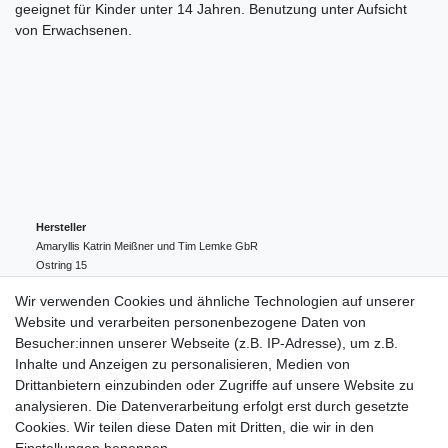
geeignet für Kinder unter 14 Jahren. Benutzung unter Aufsicht
von Erwachsenen.
Hersteller
Amaryllis Katrin Meißner und Tim Lemke GbR
Ostring
15
24354
Kosel
Deutschland
Wir verwenden Cookies und ähnliche Technologien auf unserer
004943548099856
Website und verarbeiten personenbezogene Daten von
amaryllis-eckernfoerde@t-online.de
EU-Verantwortlicher
Besucher:innen unserer Webseite (z.B. IP-Adresse), um z.B.
Amaryllis Katrin Meißner und Tim Lemke GbR
Inhalte und Anzeigen zu personalisieren, Medien von
Ostring
15
Drittanbietern einzubinden oder Zugriffe auf unsere Website zu
24354
Kosel
Deutschland
analysieren. Die Datenverarbeitung erfolgt erst durch gesetzte
004943548099856
Cookies. Wir teilen diese Daten mit Dritten, die wir in den
amaryllis-eckernfoerde@t-online.de