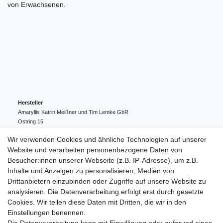
von Erwachsenen.
Hersteller
Amaryllis Katrin Meißner und Tim Lemke GbR
Ostring
15
24354
Kosel
Deutschland
Wir verwenden Cookies und ähnliche Technologien auf unserer
004943548099856
Website und verarbeiten personenbezogene Daten von
amaryllis-eckernfoerde@t-online.de
EU-Verantwortlicher
Besucher:innen unserer Webseite (z.B. IP-Adresse), um z.B.
Amaryllis Katrin Meißner und Tim Lemke GbR
Inhalte und Anzeigen zu personalisieren, Medien von
Ostring
15
Drittanbietern einzubinden oder Zugriffe auf unsere Website zu
24354
Kosel
Deutschland
analysieren. Die Datenverarbeitung erfolgt erst durch gesetzte
004943548099856
Cookies. Wir teilen diese Daten mit Dritten, die wir in den
amaryllis-eckernfoerde@t-online.de
Einstellungen benennen.