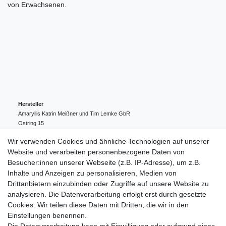
von Erwachsenen.
Hersteller
Amaryllis Katrin Meißner und Tim Lemke GbR
Ostring
15
24354
Kosel
Deutschland
Wir verwenden Cookies und ähnliche Technologien auf unserer
004943548099856
Website und verarbeiten personenbezogene Daten von
amaryllis-eckernfoerde@t-online.de
EU-Verantwortlicher
Besucher:innen unserer Webseite (z.B. IP-Adresse), um z.B.
Amaryllis Katrin Meißner und Tim Lemke GbR
Inhalte und Anzeigen zu personalisieren, Medien von
Ostring
15
Drittanbietern einzubinden oder Zugriffe auf unsere Website zu
24354
Kosel
Deutschland
analysieren. Die Datenverarbeitung erfolgt erst durch gesetzte
004943548099856
Cookies. Wir teilen diese Daten mit Dritten, die wir in den
amaryllis-eckernfoerde@t-online.de
Einstellungen benennen.