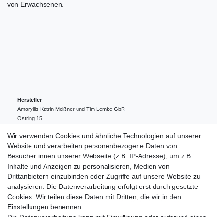
von Erwachsenen.
Hersteller
Amaryllis Katrin Meißner und Tim Lemke GbR
Ostring
15
24354
Kosel
Deutschland
Wir verwenden Cookies und ähnliche Technologien auf unserer
004943548099856
Website und verarbeiten personenbezogene Daten von
amaryllis-eckernfoerde@t-online.de
EU-Verantwortlicher
Besucher:innen unserer Webseite (z.B. IP-Adresse), um z.B.
Amaryllis Katrin Meißner und Tim Lemke GbR
Inhalte und Anzeigen zu personalisieren, Medien von
Ostring
15
Drittanbietern einzubinden oder Zugriffe auf unsere Website zu
24354
Kosel
Deutschland
analysieren. Die Datenverarbeitung erfolgt erst durch gesetzte
004943548099856
Cookies. Wir teilen diese Daten mit Dritten, die wir in den
amaryllis-eckernfoerde@t-online.de
Einstellungen benennen.