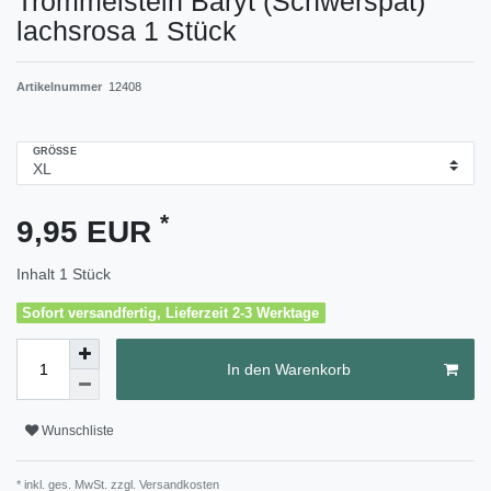
Trommelstein Baryt (Schwerspat)
lachsrosa 1 Stück
Artikelnummer
12408
GRÖSSE
*
9,95 EUR
Inhalt
1
Stück
Sofort versandfertig, Lieferzeit 2-3 Werktage
In den Warenkorb
Wunschliste
* inkl. ges. MwSt. zzgl.
Versandkosten