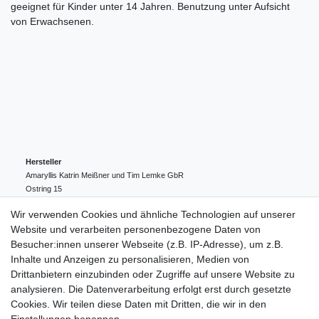
geeignet für Kinder unter 14 Jahren. Benutzung unter Aufsicht
von Erwachsenen.
Hersteller
Amaryllis Katrin Meißner und Tim Lemke GbR
Ostring
15
24354
Kosel
Deutschland
Wir verwenden Cookies und ähnliche Technologien auf unserer
004943548099856
Website und verarbeiten personenbezogene Daten von
amaryllis-eckernfoerde@t-online.de
EU-Verantwortlicher
Besucher:innen unserer Webseite (z.B. IP-Adresse), um z.B.
Amaryllis Katrin Meißner und Tim Lemke GbR
Inhalte und Anzeigen zu personalisieren, Medien von
Ostring
15
Drittanbietern einzubinden oder Zugriffe auf unsere Website zu
24354
Kosel
Deutschland
analysieren. Die Datenverarbeitung erfolgt erst durch gesetzte
004943548099856
Cookies. Wir teilen diese Daten mit Dritten, die wir in den
amaryllis-eckernfoerde@t-online.de