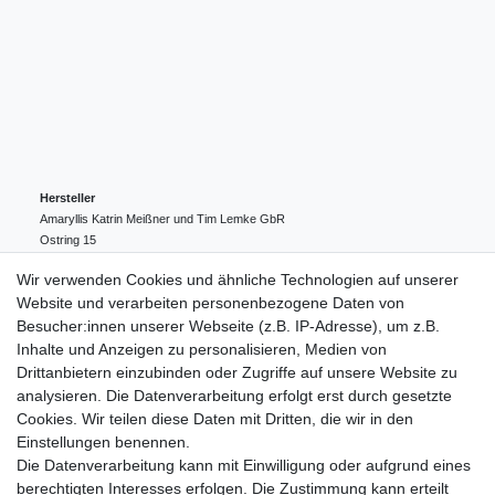
Hersteller
Amaryllis Katrin Meißner und Tim Lemke GbR
Ostring
15
24354
Kosel
Deutschland
Wir verwenden Cookies und ähnliche Technologien auf unserer
004943548099856
Website und verarbeiten personenbezogene Daten von
amaryllis-eckernfoerde@t-online.de
EU-Verantwortlicher
Besucher:innen unserer Webseite (z.B. IP-Adresse), um z.B.
Amaryllis Katrin Meißner und Tim Lemke GbR
Inhalte und Anzeigen zu personalisieren, Medien von
Ostring
15
Drittanbietern einzubinden oder Zugriffe auf unsere Website zu
24354
Kosel
Deutschland
analysieren. Die Datenverarbeitung erfolgt erst durch gesetzte
004943548099856
Cookies. Wir teilen diese Daten mit Dritten, die wir in den
amaryllis-eckernfoerde@t-online.de
Einstellungen benennen.
Die Datenverarbeitung kann mit Einwilligung oder aufgrund eines
berechtigten Interesses erfolgen. Die Zustimmung kann erteilt