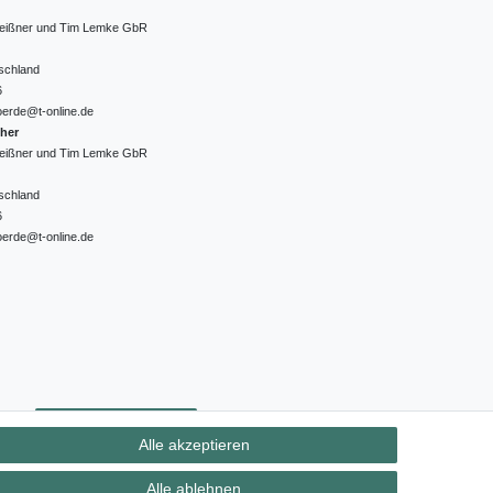
 Meißner und Tim Lemke GbR
schland
6
oerde@t-online.de
cher
 Meißner und Tim Lemke GbR
schland
6
oerde@t-online.de
ht
Kontakt
Vertrag widerrufen
Alle akzeptieren
Alle ablehnen