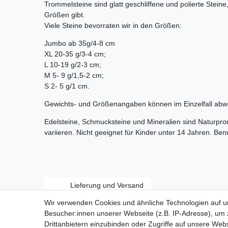
Trommelsteine sind glatt geschliffene und polierte Stein
Größen gibt.
Viele Steine bevorraten wir in den Größen:
Jumbo ab 35g/4-8 cm
XL 20-35 g/3-4 cm;
L 10-19 g/2-3 cm;
M 5- 9 g/1,5-2 cm;
S 2- 5 g/1 cm.
Gewichts- und Größenangaben können im Einzelfall abw
Edelsteine, Schmucksteine und Mineralien sind Naturpr
variieren. Nicht geeignet für Kinder unter 14 Jahren. Be
Lieferung und Versand
Wir verwenden Cookies und ähnliche Technologien auf 
Besucher:innen unserer Webseite (z.B. IP-Adresse), um z
Drittanbietern einzubinden oder Zugriffe auf unsere Webs