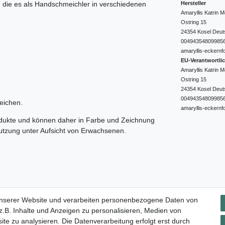
Hersteller
e, die es als Handschmeichler in verschiedenen
Amaryllis Katrin
Ostring
15
24354
Kosel
Deut
00494354809985
amaryllis-eckernf
EU-Verantwortli
Amaryllis Katrin
Ostring
15
24354
Kosel
Deut
00494354809985
eichen.
amaryllis-eckernf
odukte und können daher in Farbe und Zeichnung
nutzung unter Aufsicht von Erwachsenen.
Impressum
Daten­schutz­erklärung
AGB
Widerrufs­rec
unserer Website und verarbeiten personenbezogene Daten von
.B. Inhalte und Anzeigen zu personalisieren, Medien von
ite zu analysieren. Die Datenverarbeitung erfolgt erst durch