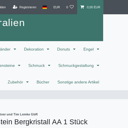
lden
Registrieren
EUR
0
0,00 EUR
alien
änder
Dekoration
Donuts
Engel
ensteine
Schmuck
Schmuckgestaltung
Zubehör
Bücher
Sonstige andere Artikel
eißner und Tim Lemke GbR
ein Bergkristall AA 1 Stück