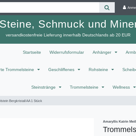
Anme
 Steine, Schmuck und Miner
versandkostenfreie Lieferung innerhalb Deutschlands ab 20 EUR
Startseite
Widerrufsformular
Anhänger
Armb
te Trommelsteine
Geschliffenes
Rohsteine
Scheib
Steinstränge
Trommelsteine
Wellness
stein Bergkristall AA 1 Stück
Amaryllis Katrin M
Trommelst