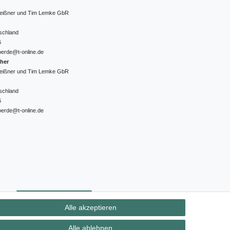
 Meißner und Tim Lemke GbR
schland
6
oerde@t-online.de
cher
 Meißner und Tim Lemke GbR
schland
6
oerde@t-online.de
ht
Kontakt
Vertrag widerrufen
Alle akzeptieren
Alle ablehnen