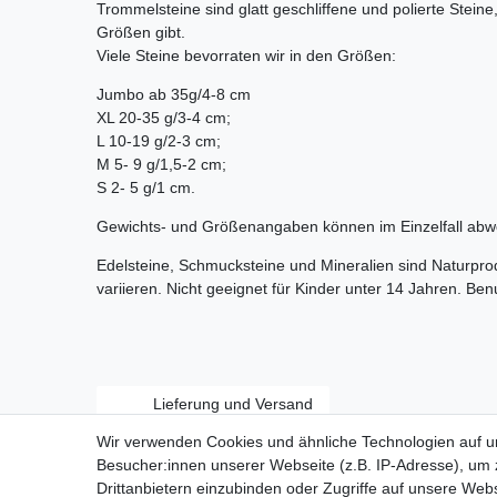
Trommelsteine sind glatt geschliffene und polierte Stein
Größen gibt.
Viele Steine bevorraten wir in den Größen:
Jumbo ab 35g/4-8 cm
XL 20-35 g/3-4 cm;
L 10-19 g/2-3 cm;
M 5- 9 g/1,5-2 cm;
S 2- 5 g/1 cm.
Gewichts- und Größenangaben können im Einzelfall abw
Edelsteine, Schmucksteine und Mineralien sind Naturpr
variieren. Nicht geeignet für Kinder unter 14 Jahren. Be
Lieferung und Versand
Wir verwenden Cookies und ähnliche Technologien auf 
Besucher:innen unserer Webseite (z.B. IP-Adresse), um z
Drittanbietern einzubinden oder Zugriffe auf unsere Webs