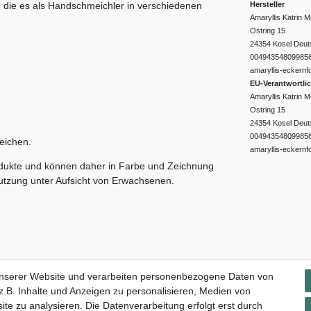
Hersteller
e, die es als Handschmeichler in verschiedenen
Amaryllis Katrin
Ostring
15
24354
Kosel
Deut
00494354809985
amaryllis-eckernf
EU-Verantwortli
Amaryllis Katrin
Ostring
15
24354
Kosel
Deut
00494354809985
eichen.
amaryllis-eckernf
odukte und können daher in Farbe und Zeichnung
nutzung unter Aufsicht von Erwachsenen.
Impressum
Daten­schutz­erklärung
AGB
Widerrufs­rec
unserer Website und verarbeiten personenbezogene Daten von
.B. Inhalte und Anzeigen zu personalisieren, Medien von
ite zu analysieren. Die Datenverarbeitung erfolgt erst durch