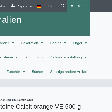
lden
Registrieren
EUR
0
0,00 EUR
alien
änder
Dekoration
Donuts
Engel
ensteine
Schmuck
Schmuckgestaltung
Zubehör
Bücher
Sonstige andere Artikel
eißner und Tim Lemke GbR
eine Calcit orange VE 500 g