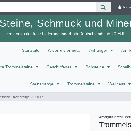
Anme
 Steine, Schmuck und Miner
versandkostenfreie Lieferung innerhalb Deutschlands ab 20 EUR
Startseite
Widerrufsformular
Anhänger
Armb
te Trommelsteine
Geschliffenes
Rohsteine
Scheib
Steinstränge
Trommelsteine
Wellness
steine Calcit orange VE 500 g
Amaryllis Katrin M
Trommelst