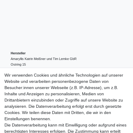
Hersteller
Amaryllis Katrin Meißner und Tim Lemke GbR
Ostring
15
24354
Kosel
Deutschland
Wir verwenden Cookies und ähnliche Technologien auf unserer
004943548099856
Website und verarbeiten personenbezogene Daten von
amaryllis-eckernfoerde@t-online.de
EU-Verantwortlicher
Besucher:innen unserer Webseite (z.B. IP-Adresse), um z.B.
Amaryllis Katrin Meißner und Tim Lemke GbR
Inhalte und Anzeigen zu personalisieren, Medien von
Ostring
15
Drittanbietern einzubinden oder Zugriffe auf unsere Website zu
24354
Kosel
Deutschland
analysieren. Die Datenverarbeitung erfolgt erst durch gesetzte
004943548099856
Cookies. Wir teilen diese Daten mit Dritten, die wir in den
amaryllis-eckernfoerde@t-online.de
Einstellungen benennen.
Die Datenverarbeitung kann mit Einwilligung oder aufgrund eines
berechtigten Interesses erfolgen. Die Zustimmung kann erteilt