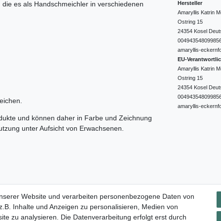
Hersteller
e, die es als Handschmeichler in verschiedenen
Amaryllis Katrin
Ostring
15
24354
Kosel
Deut
00494354809985
amaryllis-eckernf
EU-Verantwortli
Amaryllis Katrin
Ostring
15
24354
Kosel
Deut
00494354809985
eichen.
amaryllis-eckernf
odukte und können daher in Farbe und Zeichnung
nutzung unter Aufsicht von Erwachsenen.
Impressum
Daten­schutz­erklärung
AGB
Widerrufs­rec
unserer Website und verarbeiten personenbezogene Daten von
.B. Inhalte und Anzeigen zu personalisieren, Medien von
ite zu analysieren. Die Datenverarbeitung erfolgt erst durch