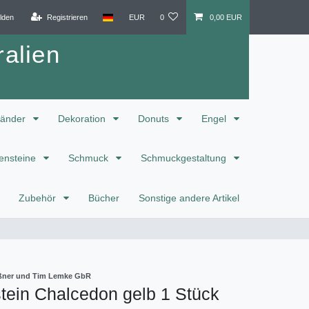
lden
Registrieren
EUR
0
0,00 EUR
alien
änder
Dekoration
Donuts
Engel
ensteine
Schmuck
Schmuckgestaltung
Zubehör
Bücher
Sonstige andere Artikel
eißner und Tim Lemke GbR
tein Chalcedon gelb 1 Stück