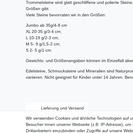
Trommelsteine sind glatt geschliffene und polierte Stein
Größen gibt.
Viele Steine bevorraten wir in den Größen:
Jumbo ab 35g/4-8 cm
XL 20-35 g/3-4 cm;
L 10-19 g/2-3 cm;
M 5- 9 g/1,5-2 cm;
S 2- 5 g/1 cm.
Gewichts- und Größenangaben können im Einzelfall abw
Edelsteine, Schmucksteine und Mineralien sind Naturpr
variieren. Nicht geeignet für Kinder unter 14 Jahren. Be
Lieferung und Versand
Wir verwenden Cookies und ähnliche Technologien auf 
Besucher:innen unserer Webseite (z.B. IP-Adresse), um z
Drittanbietern einzubinden oder Zugriffe auf unsere Webs