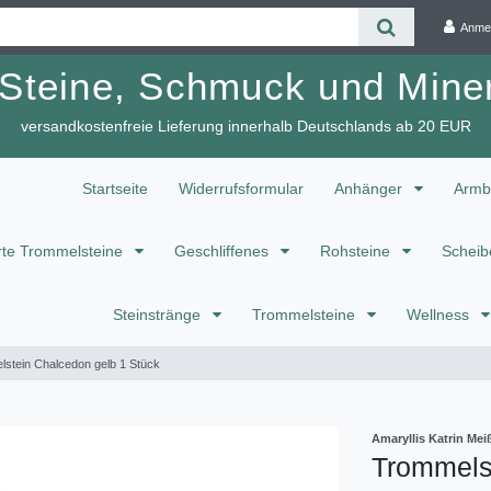
Anme
 Steine, Schmuck und Miner
versandkostenfreie Lieferung innerhalb Deutschlands ab 20 EUR
Startseite
Widerrufsformular
Anhänger
Armb
te Trommelsteine
Geschliffenes
Rohsteine
Scheib
Steinstränge
Trommelsteine
Wellness
stein Chalcedon gelb 1 Stück
Amaryllis Katrin M
Trommels