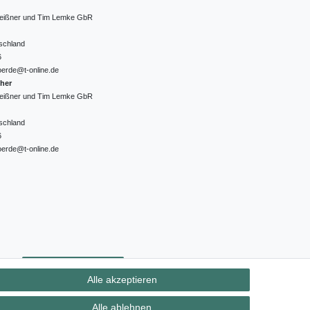
 Meißner und Tim Lemke GbR
schland
6
oerde@t-online.de
cher
 Meißner und Tim Lemke GbR
schland
6
oerde@t-online.de
ht
Kontakt
Vertrag widerrufen
Alle akzeptieren
Alle ablehnen