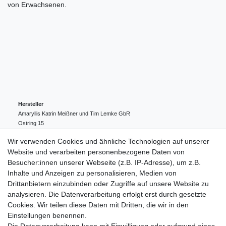
von Erwachsenen.
Hersteller
Amaryllis Katrin Meißner und Tim Lemke GbR
Ostring
15
24354
Kosel
Deutschland
Wir verwenden Cookies und ähnliche Technologien auf unserer
004943548099856
Website und verarbeiten personenbezogene Daten von
amaryllis-eckernfoerde@t-online.de
EU-Verantwortlicher
Besucher:innen unserer Webseite (z.B. IP-Adresse), um z.B.
Amaryllis Katrin Meißner und Tim Lemke GbR
Inhalte und Anzeigen zu personalisieren, Medien von
Ostring
15
Drittanbietern einzubinden oder Zugriffe auf unsere Website zu
24354
Kosel
Deutschland
analysieren. Die Datenverarbeitung erfolgt erst durch gesetzte
004943548099856
Cookies. Wir teilen diese Daten mit Dritten, die wir in den
amaryllis-eckernfoerde@t-online.de
Einstellungen benennen.