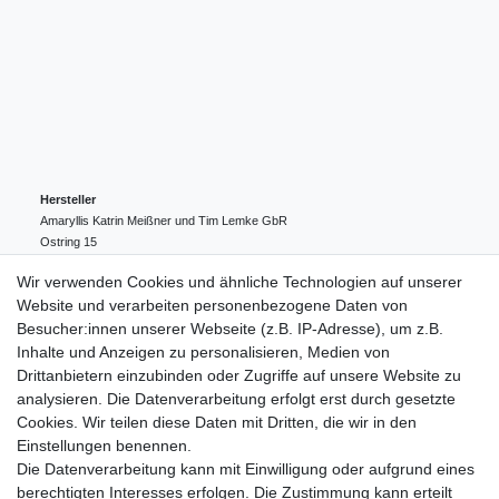
Hersteller
Amaryllis Katrin Meißner und Tim Lemke GbR
Ostring
15
24354
Kosel
Deutschland
Wir verwenden Cookies und ähnliche Technologien auf unserer
004943548099856
Website und verarbeiten personenbezogene Daten von
amaryllis-eckernfoerde@t-online.de
EU-Verantwortlicher
Besucher:innen unserer Webseite (z.B. IP-Adresse), um z.B.
Amaryllis Katrin Meißner und Tim Lemke GbR
Inhalte und Anzeigen zu personalisieren, Medien von
Ostring
15
Drittanbietern einzubinden oder Zugriffe auf unsere Website zu
24354
Kosel
Deutschland
analysieren. Die Datenverarbeitung erfolgt erst durch gesetzte
004943548099856
Cookies. Wir teilen diese Daten mit Dritten, die wir in den
amaryllis-eckernfoerde@t-online.de
Einstellungen benennen.
Die Datenverarbeitung kann mit Einwilligung oder aufgrund eines
berechtigten Interesses erfolgen. Die Zustimmung kann erteilt