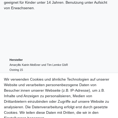
geeignet für Kinder unter 14 Jahren. Benutzung unter Aufsicht
von Erwachsenen.
Hersteller
Amaryllis Katrin Meißner und Tim Lemke GbR
Ostring
15
24354
Kosel
Deutschland
Wir verwenden Cookies und ähnliche Technologien auf unserer
004943548099856
Website und verarbeiten personenbezogene Daten von
amaryllis-eckernfoerde@t-online.de
EU-Verantwortlicher
Besucher:innen unserer Webseite (z.B. IP-Adresse), um z.B.
Amaryllis Katrin Meißner und Tim Lemke GbR
Inhalte und Anzeigen zu personalisieren, Medien von
Ostring
15
Drittanbietern einzubinden oder Zugriffe auf unsere Website zu
24354
Kosel
Deutschland
analysieren. Die Datenverarbeitung erfolgt erst durch gesetzte
004943548099856
Cookies. Wir teilen diese Daten mit Dritten, die wir in den
amaryllis-eckernfoerde@t-online.de