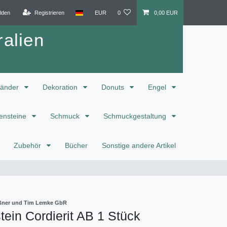
lden
Registrieren
EUR
0
0,00 EUR
alien
änder
Dekoration
Donuts
Engel
ensteine
Schmuck
Schmuckgestaltung
Zubehör
Bücher
Sonstige andere Artikel
eißner und Tim Lemke GbR
ein Cordierit AB 1 Stück