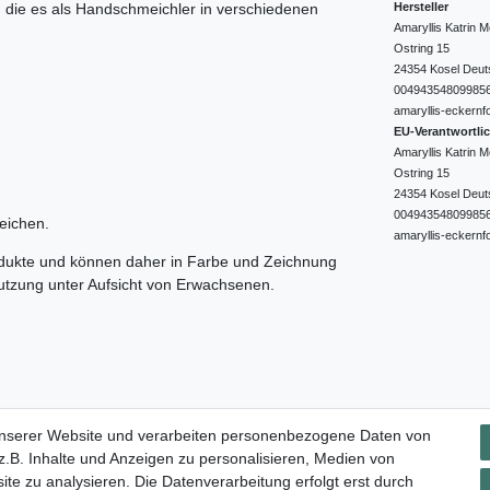
Hersteller
e, die es als Handschmeichler in verschiedenen
Amaryllis Katrin
Ostring
15
24354
Kosel
Deut
00494354809985
amaryllis-eckernf
EU-Verantwortli
Amaryllis Katrin
Ostring
15
24354
Kosel
Deut
00494354809985
eichen.
amaryllis-eckernf
odukte und können daher in Farbe und Zeichnung
nutzung unter Aufsicht von Erwachsenen.
Impressum
Daten­schutz­erklärung
AGB
Widerrufs­rec
unserer Website und verarbeiten personenbezogene Daten von
.B. Inhalte und Anzeigen zu personalisieren, Medien von
ite zu analysieren. Die Datenverarbeitung erfolgt erst durch