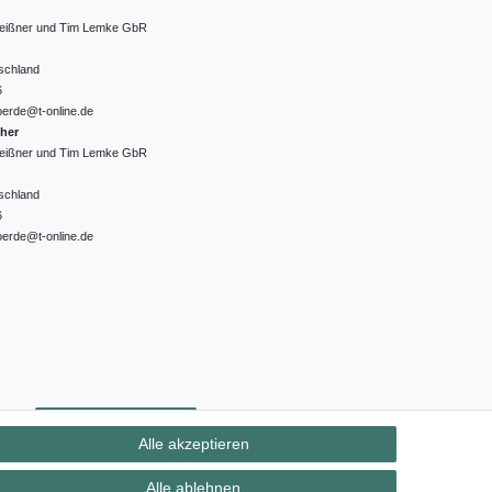
 Meißner und Tim Lemke GbR
schland
6
oerde@t-online.de
cher
 Meißner und Tim Lemke GbR
schland
6
oerde@t-online.de
ht
Kontakt
Vertrag widerrufen
Alle akzeptieren
Alle ablehnen