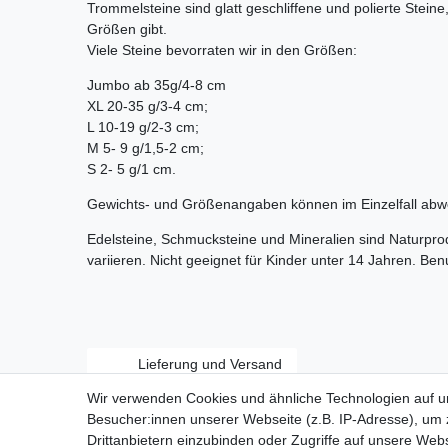
Trommelsteine sind glatt geschliffene und polierte Stein
Größen gibt.
Viele Steine bevorraten wir in den Größen:
Jumbo ab 35g/4-8 cm
XL 20-35 g/3-4 cm;
L 10-19 g/2-3 cm;
M 5- 9 g/1,5-2 cm;
S 2- 5 g/1 cm.
Gewichts- und Größenangaben können im Einzelfall abw
Edelsteine, Schmucksteine und Mineralien sind Naturpr
variieren. Nicht geeignet für Kinder unter 14 Jahren. Be
Lieferung und Versand
Wir verwenden Cookies und ähnliche Technologien auf 
Besucher:innen unserer Webseite (z.B. IP-Adresse), um z
Drittanbietern einzubinden oder Zugriffe auf unsere Webs