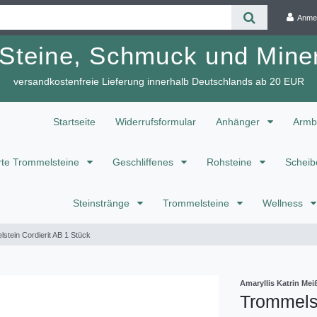
Anme
 Steine, Schmuck und Miner
versandkostenfreie Lieferung innerhalb Deutschlands ab 20 EUR
Startseite
Widerrufsformular
Anhänger
Armb
te Trommelsteine
Geschliffenes
Rohsteine
Scheib
Steinstränge
Trommelsteine
Wellness
stein Cordierit AB 1 Stück
Amaryllis Katrin M
Trommelst