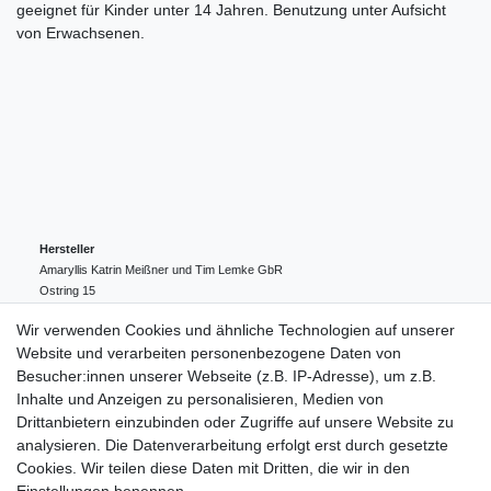
geeignet für Kinder unter 14 Jahren. Benutzung unter Aufsicht
von Erwachsenen.
Hersteller
Amaryllis Katrin Meißner und Tim Lemke GbR
Ostring
15
24354
Kosel
Deutschland
Wir verwenden Cookies und ähnliche Technologien auf unserer
004943548099856
Website und verarbeiten personenbezogene Daten von
amaryllis-eckernfoerde@t-online.de
EU-Verantwortlicher
Besucher:innen unserer Webseite (z.B. IP-Adresse), um z.B.
Amaryllis Katrin Meißner und Tim Lemke GbR
Inhalte und Anzeigen zu personalisieren, Medien von
Ostring
15
Drittanbietern einzubinden oder Zugriffe auf unsere Website zu
24354
Kosel
Deutschland
analysieren. Die Datenverarbeitung erfolgt erst durch gesetzte
004943548099856
Cookies. Wir teilen diese Daten mit Dritten, die wir in den
amaryllis-eckernfoerde@t-online.de