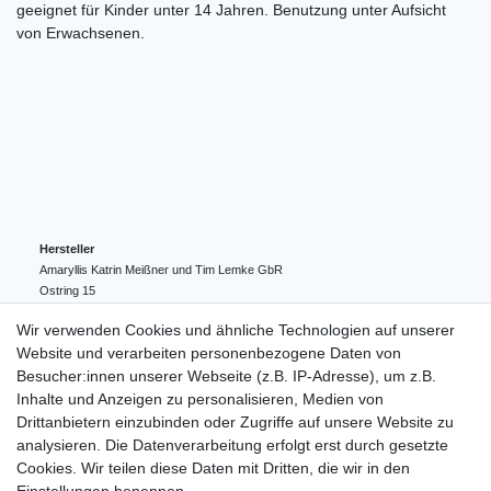
geeignet für Kinder unter 14 Jahren. Benutzung unter Aufsicht
von Erwachsenen.
Hersteller
Amaryllis Katrin Meißner und Tim Lemke GbR
Ostring
15
24354
Kosel
Deutschland
Wir verwenden Cookies und ähnliche Technologien auf unserer
004943548099856
Website und verarbeiten personenbezogene Daten von
amaryllis-eckernfoerde@t-online.de
EU-Verantwortlicher
Besucher:innen unserer Webseite (z.B. IP-Adresse), um z.B.
Amaryllis Katrin Meißner und Tim Lemke GbR
Inhalte und Anzeigen zu personalisieren, Medien von
Ostring
15
Drittanbietern einzubinden oder Zugriffe auf unsere Website zu
24354
Kosel
Deutschland
analysieren. Die Datenverarbeitung erfolgt erst durch gesetzte
004943548099856
Cookies. Wir teilen diese Daten mit Dritten, die wir in den
amaryllis-eckernfoerde@t-online.de