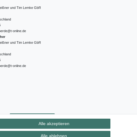
 Meißner und Tim Lemke GbR
schland
6
oerde@t-online.de
cher
 Meißner und Tim Lemke GbR
schland
6
oerde@t-online.de
ht
Kontakt
Vertrag widerrufen
Alle akzeptieren
Alle ablehnen