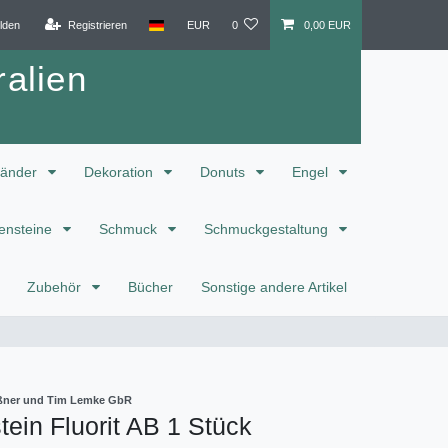
lden
Registrieren
EUR
0
0,00 EUR
alien
änder
Dekoration
Donuts
Engel
ensteine
Schmuck
Schmuckgestaltung
Zubehör
Bücher
Sonstige andere Artikel
eißner und Tim Lemke GbR
ein Fluorit AB 1 Stück