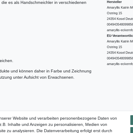
Hersteller
e, die es als Handschmeichler in verschiedenen
Amaryllis Katrin
Ostring
15
24354
Kosel
Deut
00494354809985
amaryllis-eckernf
EU-Verantwortli
Amaryllis Katrin
Ostring
15
24354
Kosel
Deut
00494354809985
eichen.
amaryllis-eckernf
odukte und können daher in Farbe und Zeichnung
nutzung unter Aufsicht von Erwachsenen.
Impressum
Daten­schutz­erklärung
AGB
Widerrufs­rec
unserer Website und verarbeiten personenbezogene Daten von
.B. Inhalte und Anzeigen zu personalisieren, Medien von
ite zu analysieren. Die Datenverarbeitung erfolgt erst durch