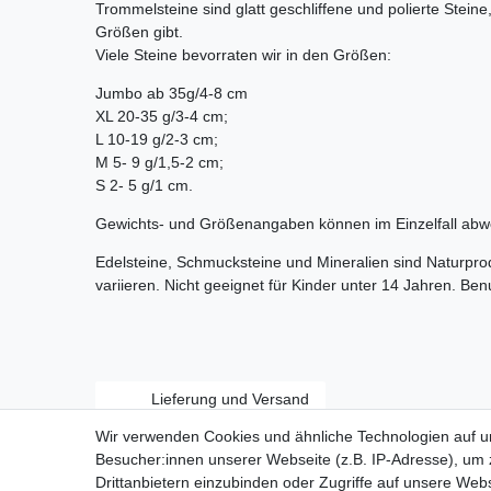
Trommelsteine sind glatt geschliffene und polierte Stein
Größen gibt.
Viele Steine bevorraten wir in den Größen:
Jumbo ab 35g/4-8 cm
XL 20-35 g/3-4 cm;
L 10-19 g/2-3 cm;
M 5- 9 g/1,5-2 cm;
S 2- 5 g/1 cm.
Gewichts- und Größenangaben können im Einzelfall abw
Edelsteine, Schmucksteine und Mineralien sind Naturpr
variieren. Nicht geeignet für Kinder unter 14 Jahren. Be
Lieferung und Versand
Wir verwenden Cookies und ähnliche Technologien auf 
Besucher:innen unserer Webseite (z.B. IP-Adresse), um z
Drittanbietern einzubinden oder Zugriffe auf unsere Webs