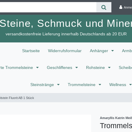
Anme
 Steine, Schmuck und Miner
versandkostenfreie Lieferung innerhalb Deutschlands ab 20 EUR
Startseite
Widerrufsformular
Anhänger
Armb
te Trommelsteine
Geschliffenes
Rohsteine
Scheib
Steinstränge
Trommelsteine
Wellness
stein Fluorit AB 1 Stück
Amaryllis Katrin M
Trommelst