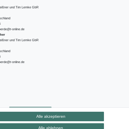
 Meißner und Tim Lemke GbR
schland
6
oerde@t-online.de
cher
 Meißner und Tim Lemke GbR
schland
6
oerde@t-online.de
ht
Kontakt
Vertrag widerrufen
Alle akzeptieren
Alle ablehnen