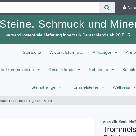
Anme
 Steine, Schmuck und Miner
versandkostenfreie Lieferung innerhalb Deutschlands ab 20 EUR
Startseite
Widerrufsformular
Anhänger
Armb
te Trommelsteine
Geschliffenes
Rohsteine
Scheib
Steinstränge
Trommelsteine
Wellness
tein Fluorit bunt mit gelb A 1 Stück
Amaryllis Katrin M
Trommelst