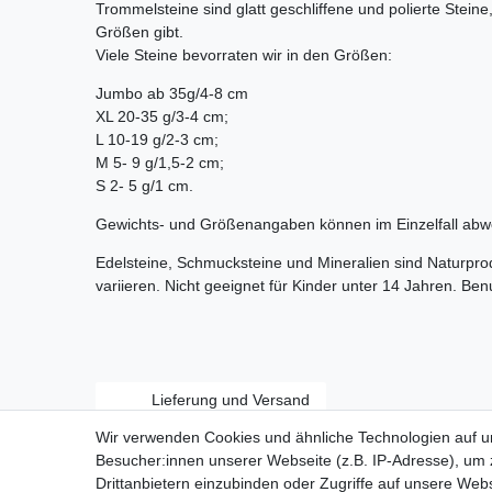
Trommelsteine sind glatt geschliffene und polierte Stein
Größen gibt.
Viele Steine bevorraten wir in den Größen:
Jumbo ab 35g/4-8 cm
XL 20-35 g/3-4 cm;
L 10-19 g/2-3 cm;
M 5- 9 g/1,5-2 cm;
S 2- 5 g/1 cm.
Gewichts- und Größenangaben können im Einzelfall abw
Edelsteine, Schmucksteine und Mineralien sind Naturpr
variieren. Nicht geeignet für Kinder unter 14 Jahren. Be
Lieferung und Versand
Wir verwenden Cookies und ähnliche Technologien auf 
Besucher:innen unserer Webseite (z.B. IP-Adresse), um z
Drittanbietern einzubinden oder Zugriffe auf unsere Webs