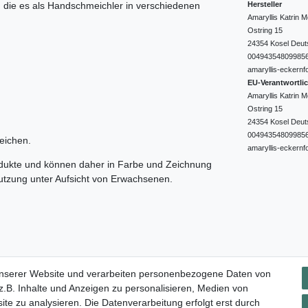
Hersteller
e, die es als Handschmeichler in verschiedenen
Amaryllis Katrin
Ostring
15
24354
Kosel
Deut
00494354809985
amaryllis-eckernf
EU-Verantwortli
Amaryllis Katrin
Ostring
15
24354
Kosel
Deut
00494354809985
eichen.
amaryllis-eckernf
odukte und können daher in Farbe und Zeichnung
nutzung unter Aufsicht von Erwachsenen.
Impressum
Daten­schutz­erklärung
AGB
Widerrufs­rec
unserer Website und verarbeiten personenbezogene Daten von
.B. Inhalte und Anzeigen zu personalisieren, Medien von
ite zu analysieren. Die Datenverarbeitung erfolgt erst durch