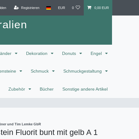
lden
Registrieren
EUR
0
0,00 EUR
alien
änder
Dekoration
Donuts
Engel
ensteine
Schmuck
Schmuckgestaltung
Zubehör
Bücher
Sonstige andere Artikel
eißner und Tim Lemke GbR
ein Fluorit bunt mit gelb A 1