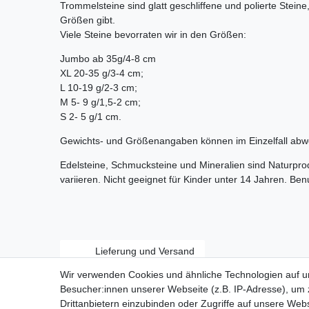
Trommelsteine sind glatt geschliffene und polierte Stein
Größen gibt.
Viele Steine bevorraten wir in den Größen:
Jumbo ab 35g/4-8 cm
XL 20-35 g/3-4 cm;
L 10-19 g/2-3 cm;
M 5- 9 g/1,5-2 cm;
S 2- 5 g/1 cm.
Gewichts- und Größenangaben können im Einzelfall abw
Edelsteine, Schmucksteine und Mineralien sind Naturpr
variieren. Nicht geeignet für Kinder unter 14 Jahren. Be
Lieferung und Versand
Wir verwenden Cookies und ähnliche Technologien auf 
Besucher:innen unserer Webseite (z.B. IP-Adresse), um z
Drittanbietern einzubinden oder Zugriffe auf unsere Webs