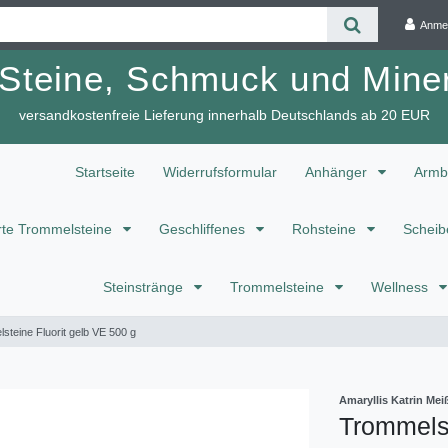
Anme
 Steine, Schmuck und Miner
versandkostenfreie Lieferung innerhalb Deutschlands ab 20 EUR
Startseite
Widerrufsformular
Anhänger
Armb
te Trommelsteine
Geschliffenes
Rohsteine
Scheib
Steinstränge
Trommelsteine
Wellness
steine Fluorit gelb VE 500 g
Amaryllis Katrin M
Trommelst