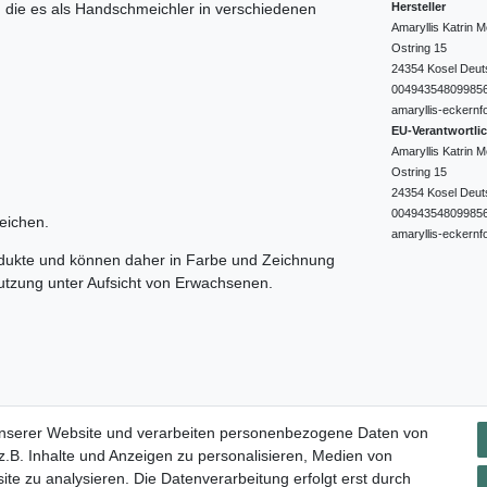
Hersteller
e, die es als Handschmeichler in verschiedenen
Amaryllis Katrin
Ostring
15
24354
Kosel
Deut
00494354809985
amaryllis-eckernf
EU-Verantwortli
Amaryllis Katrin
Ostring
15
24354
Kosel
Deut
00494354809985
eichen.
amaryllis-eckernf
odukte und können daher in Farbe und Zeichnung
nutzung unter Aufsicht von Erwachsenen.
Impressum
Daten­schutz­erklärung
AGB
Widerrufs­rec
unserer Website und verarbeiten personenbezogene Daten von
.B. Inhalte und Anzeigen zu personalisieren, Medien von
ite zu analysieren. Die Datenverarbeitung erfolgt erst durch