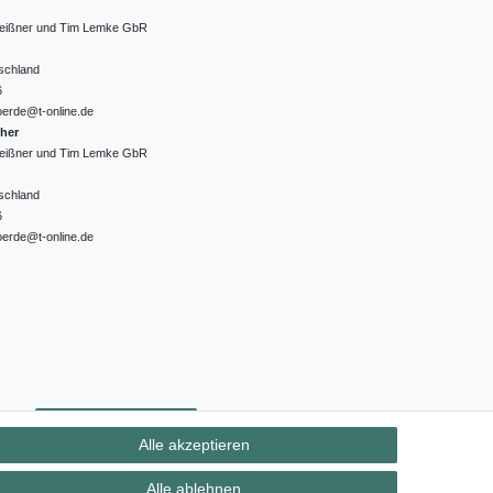
 Meißner und Tim Lemke GbR
schland
6
oerde@t-online.de
cher
 Meißner und Tim Lemke GbR
schland
6
oerde@t-online.de
ht
Kontakt
Vertrag widerrufen
Alle akzeptieren
Alle ablehnen