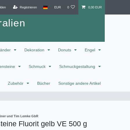
lden
Registrieren
EUR
0
0,00 EUR
alien
änder
Dekoration
Donuts
Engel
ensteine
Schmuck
Schmuckgestaltung
Zubehör
Bücher
Sonstige andere Artikel
eißner und Tim Lemke GbR
eine Fluorit gelb VE 500 g