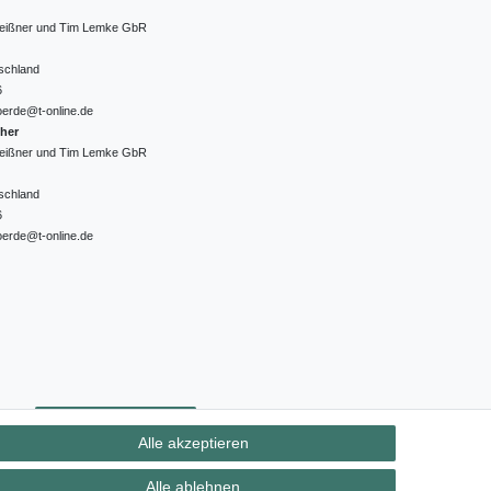
 Meißner und Tim Lemke GbR
schland
6
oerde@t-online.de
cher
 Meißner und Tim Lemke GbR
schland
6
oerde@t-online.de
ht
Kontakt
Vertrag widerrufen
Alle akzeptieren
Alle ablehnen