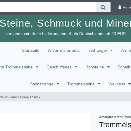
Anme
 Steine, Schmuck und Miner
versandkostenfreie Lieferung innerhalb Deutschlands ab 20 EUR
Startseite
Widerrufsformular
Anhänger
Armb
te Trommelsteine
Geschliffenes
Rohsteine
Scheib
Steinstränge
Trommelsteine
Wellness
lstein Granat Pyrop 1 Stück
Amaryllis Katrin M
Trommels