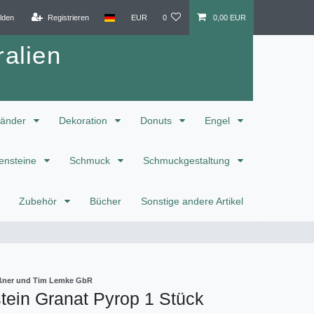
lden
Registrieren
EUR
0
0,00 EUR
alien
änder
Dekoration
Donuts
Engel
ensteine
Schmuck
Schmuckgestaltung
Zubehör
Bücher
Sonstige andere Artikel
eißner und Tim Lemke GbR
tein Granat Pyrop 1 Stück