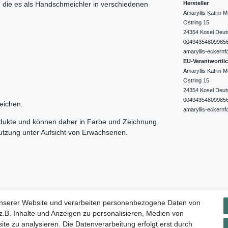
Hersteller
e, die es als Handschmeichler in verschiedenen
Amaryllis Katrin
Ostring
15
24354
Kosel
Deut
00494354809985
amaryllis-eckernf
EU-Verantwortli
Amaryllis Katrin
Ostring
15
24354
Kosel
Deut
00494354809985
eichen.
amaryllis-eckernf
odukte und können daher in Farbe und Zeichnung
nutzung unter Aufsicht von Erwachsenen.
Impressum
Daten­schutz­erklärung
AGB
Widerrufs­rec
unserer Website und verarbeiten personenbezogene Daten von
.B. Inhalte und Anzeigen zu personalisieren, Medien von
ite zu analysieren. Die Datenverarbeitung erfolgt erst durch