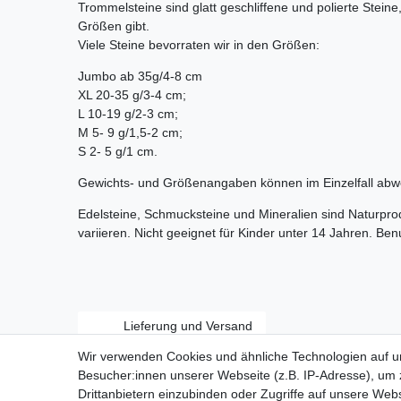
Trommelsteine sind glatt geschliffene und polierte Stein
Größen gibt.
Viele Steine bevorraten wir in den Größen:
Jumbo ab 35g/4-8 cm
XL 20-35 g/3-4 cm;
L 10-19 g/2-3 cm;
M 5- 9 g/1,5-2 cm;
S 2- 5 g/1 cm.
Gewichts- und Größenangaben können im Einzelfall abw
Edelsteine, Schmucksteine und Mineralien sind Naturpr
variieren. Nicht geeignet für Kinder unter 14 Jahren. Be
Lieferung und Versand
Wir verwenden Cookies und ähnliche Technologien auf 
Besucher:innen unserer Webseite (z.B. IP-Adresse), um z
Drittanbietern einzubinden oder Zugriffe auf unsere Webs