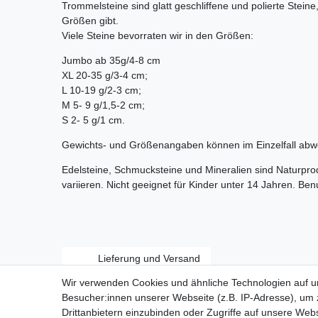
Trommelsteine sind glatt geschliffene und polierte Stein
Größen gibt.
Viele Steine bevorraten wir in den Größen:
Jumbo ab 35g/4-8 cm
XL 20-35 g/3-4 cm;
L 10-19 g/2-3 cm;
M 5- 9 g/1,5-2 cm;
S 2- 5 g/1 cm.
Gewichts- und Größenangaben können im Einzelfall abw
Edelsteine, Schmucksteine und Mineralien sind Naturpr
variieren. Nicht geeignet für Kinder unter 14 Jahren. Be
Lieferung und Versand
Wir verwenden Cookies und ähnliche Technologien auf 
Besucher:innen unserer Webseite (z.B. IP-Adresse), um z
Drittanbietern einzubinden oder Zugriffe auf unsere Webs