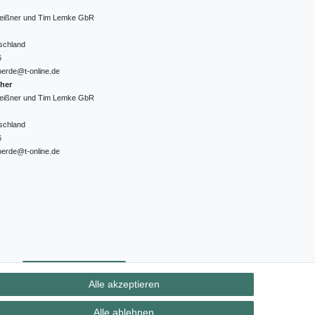
 Meißner und Tim Lemke GbR
schland
6
oerde@t-online.de
cher
 Meißner und Tim Lemke GbR
schland
6
oerde@t-online.de
ht
Kontakt
Vertrag widerrufen
Alle akzeptieren
Alle ablehnen