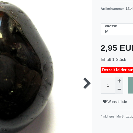
Artikelnummer
1214
GRÖSSE
2,95 E
Inhalt
1
Stück
Derzeit leider au
Wunschliste
* inkl. ges. MwSt. zzgl.