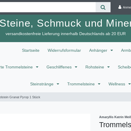
Anme
 Steine, Schmuck und Miner
versandkostenfreie Lieferung innerhalb Deutschlands ab 20 EUR
Startseite
Widerrufsformular
Anhänger
Armb
te Trommelsteine
Geschliffenes
Rohsteine
Scheib
Steinstränge
Trommelsteine
Wellness
lstein Granat Pyrop 1 Stück
Amaryllis Katrin M
Trommels