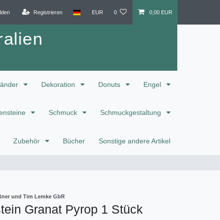
lden
Registrieren
EUR
0
0,00 EUR
alien
änder
Dekoration
Donuts
Engel
ensteine
Schmuck
Schmuckgestaltung
Zubehör
Bücher
Sonstige andere Artikel
eißner und Tim Lemke GbR
tein Granat Pyrop 1 Stück