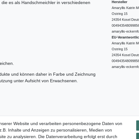
Hersteller
e, die es als Handschmeichler in verschiedenen
Amaryllis Katrin
Ostring
15
24354
Kosel
Deut
00494354809985
amaryllis-eckernf
EU-Verantwortli
Amaryllis Katrin
Ostring
15
24354
Kosel
Deut
00494354809985
eichen.
amaryllis-eckernf
odukte und können daher in Farbe und Zeichnung
nutzung unter Aufsicht von Erwachsenen.
Impressum
Daten­schutz­erklärung
AGB
Widerrufs­rec
unserer Website und verarbeiten personenbezogene Daten von
.B. Inhalte und Anzeigen zu personalisieren, Medien von
ite zu analysieren. Die Datenverarbeitung erfolgt erst durch